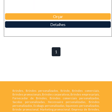
Orçar
Detalhes
1
Brindes, Brindes personalizados, Brinde, Brindes comerciais,
Brindes promocionais, Brindes corporativos, Brindes empresariais,
Fornecedor de Brindes, Brindes comerciais personalizados,
Sacolas personalizadas, Necessaire personalizadas, Brindes
personalizados, Ecobags personalizadas, Squeezes personalizados,
Brinde promocional, Marketing promocional, Empresa de Brindes,