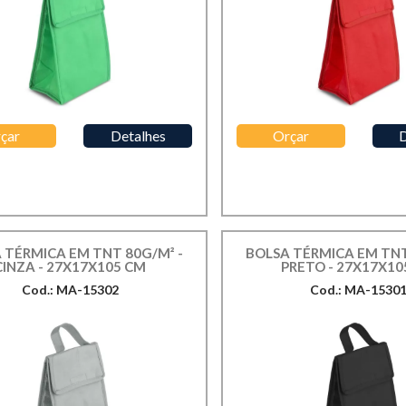
çar
Detalhes
Orçar
D
 TÉRMICA EM TNT 80G/M² -
BOLSA TÉRMICA EM TNT
CINZA - 27X17X105 CM
PRETO - 27X17X10
Cod.: MA-15302
Cod.: MA-1530