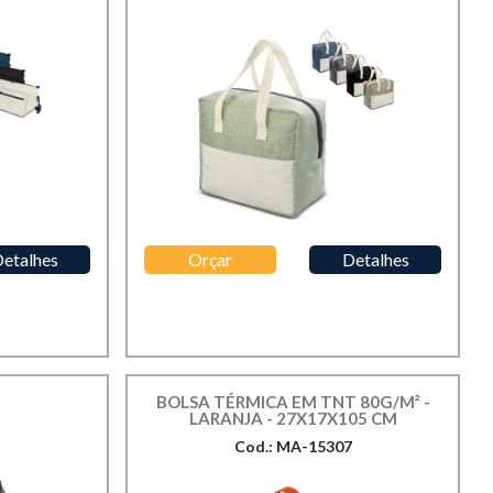
etalhes
Orçar
Detalhes
BOLSA TÉRMICA EM TNT 80G/M² -
LARANJA - 27X17X105 CM
Cod.: MA-15307