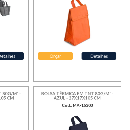
etalhes
Orçar
Detalhes
 80G/M² -
BOLSA TÉRMICA EM TNT 80G/M² -
105 CM
AZUL - 27X17X105 CM
4
Cod.: MA-15303