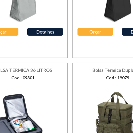
çar
Detalhes
Orçar
D
LSA TÉRMICA 36 LITROS
Bolsa Térmica Dupl
Cod.: 09301
Cod.: 19079