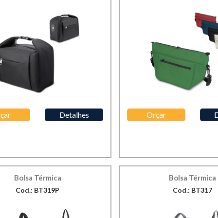
çar
Detalhes
Orçar
D
Bolsa Térmica
Bolsa Térmica
Cod.: BT319P
Cod.: BT317