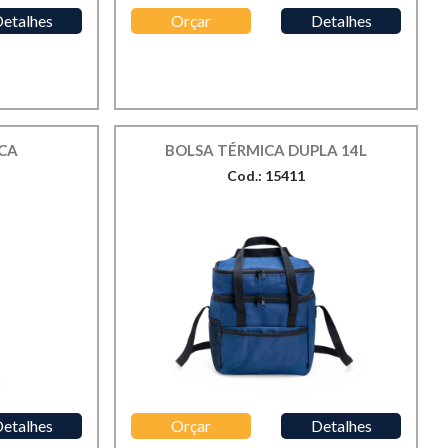
etalhes
Orçar
Detalhes
CA
BOLSA TÉRMICA DUPLA 14L
Cod.: 15411
etalhes
Orçar
Detalhes