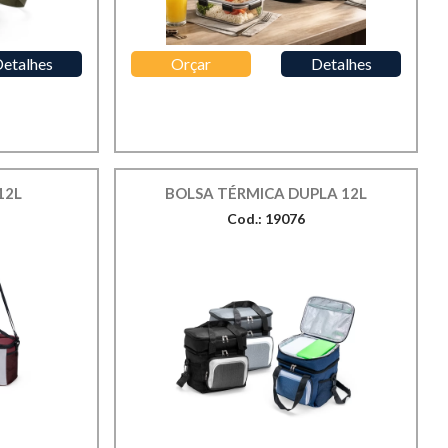
etalhes
Orçar
Detalhes
12L
BOLSA TÉRMICA DUPLA 12L
Cod.: 19076