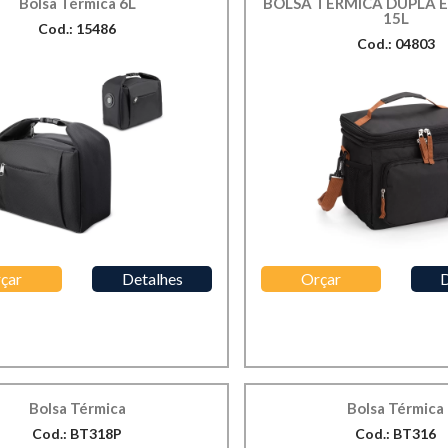
Bolsa Térmica 6L
BOLSA TÉRMICA DUPLA 
15L
Cod.: 15486
Cod.: 04803
çar
Detalhes
Orçar
D
Bolsa Térmica
Bolsa Térmica
Cod.: BT318P
Cod.: BT316