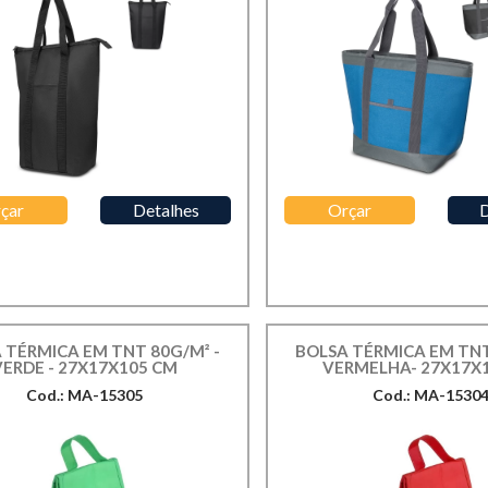
çar
Detalhes
Orçar
D
 TÉRMICA EM TNT 80G/M² -
BOLSA TÉRMICA EM TNT
VERDE - 27X17X105 CM
VERMELHA- 27X17X
Cod.: MA-15305
Cod.: MA-1530