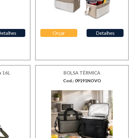
etalhes
Orçar
Detalhes
a 16L
BOLSA TÉRMICA
Cod.: 09191NOVO