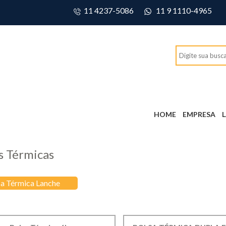
11 4237-5086
11 9 1110-4965
HOME
EMPRESA
s Térmicas
sa Térmica Lanche