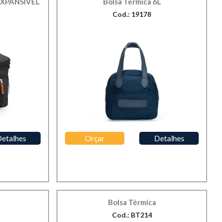
EXPANSÍVEL
Bolsa Térmica 6L
Cod.: 19178
etalhes
Orçar
Detalhes
Bolsa Térmica
Cod.: BT214