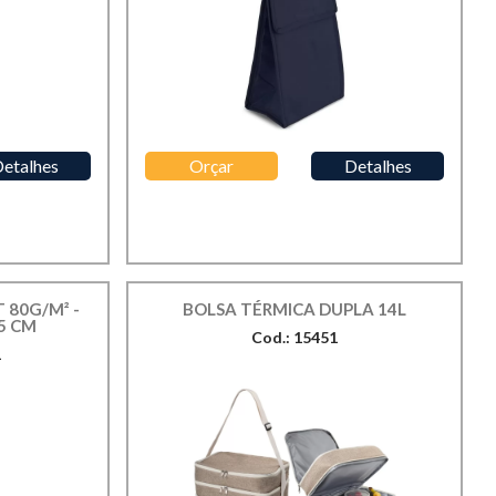
etalhes
Orçar
Detalhes
 80G/M² -
BOLSA TÉRMICA DUPLA 14L
5 CM
Cod.: 15451
1