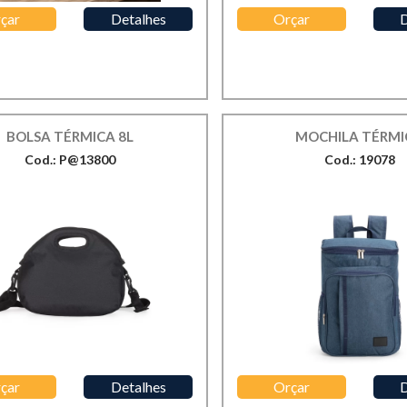
çar
Detalhes
Orçar
D
BOLSA TÉRMICA 8L
MOCHILA TÉRMI
Cod.: P@13800
Cod.: 19078
çar
Detalhes
Orçar
D