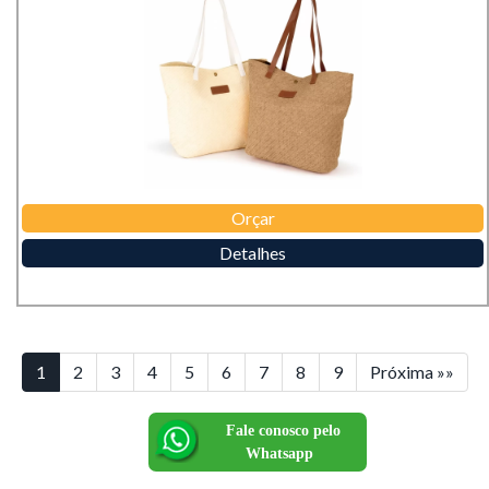
Orçar
Detalhes
1
2
3
4
5
6
7
8
9
Próxima »»
Fale conosco pelo
Whatsapp