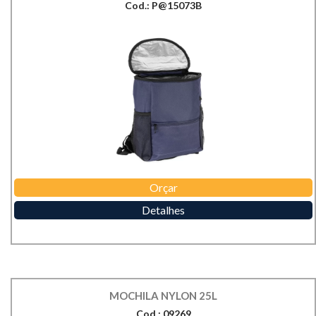
Cod.: P@15073B
Orçar
Detalhes
MOCHILA NYLON 25L
Cod.: 09269