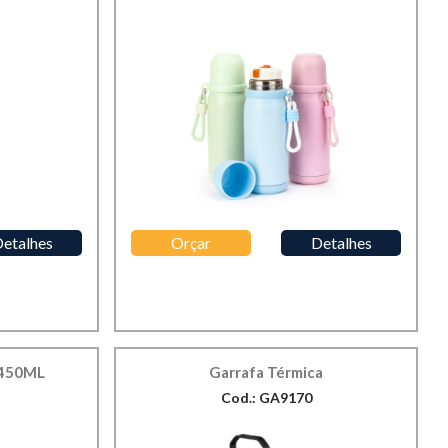
etalhes
Orçar
Detalhes
450ML
Garrafa Térmica
Cod.: GA9170