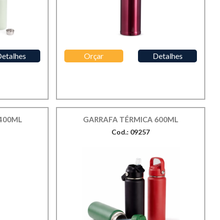
etalhes
Orçar
Detalhes
400ML
GARRAFA TÉRMICA 600ML
Cod.: 09257