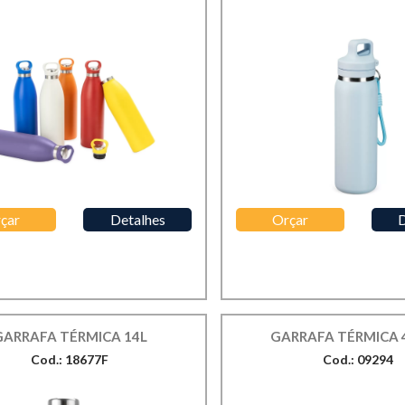
çar
Detalhes
Orçar
D
GARRAFA TÉRMICA 14L
GARRAFA TÉRMICA 
Cod.: 18677F
Cod.: 09294