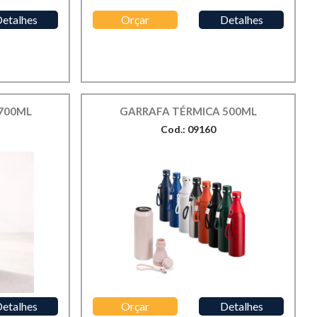
etalhes
Orçar
Detalhes
700ML
GARRAFA TÉRMICA 500ML
Cod.: 09160
etalhes
Orçar
Detalhes