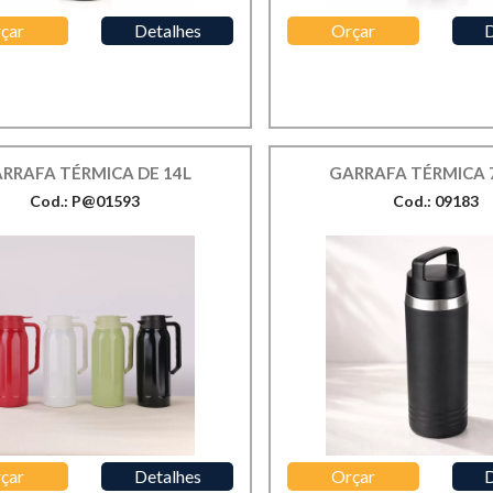
çar
Detalhes
Orçar
D
RRAFA TÉRMICA DE 14L
GARRAFA TÉRMICA 
Cod.: P@01593
Cod.: 09183
çar
Detalhes
Orçar
D