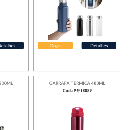
etalhes
Orçar
Detalhes
300ML
GARRAFA TÉRMICA 480ML
Cod.: P@18889