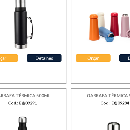
çar
Detalhes
Orçar
D
RRAFA TÉRMICA 500ML
GARRAFA TÉRMICA 
Cod.: E@09291
Cod.: E@09284