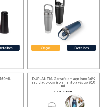
etalhes
Orçar
Detalhes
550ML
DUPLANTIS. Garrafa em aço inox 36%
reciclado com isolamento a vácuo 810
mL
Cod.: 94345