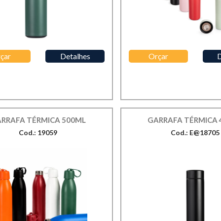
çar
Detalhes
Orçar
D
RRAFA TÉRMICA 500ML
GARRAFA TÉRMICA 
Cod.: 19059
Cod.: E@18705