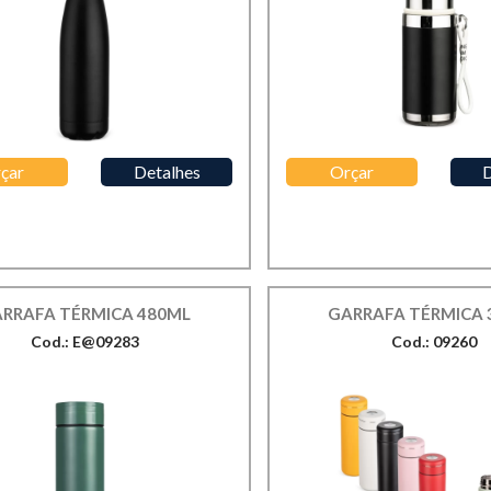
çar
Detalhes
Orçar
D
RRAFA TÉRMICA 480ML
GARRAFA TÉRMICA 
Cod.: E@09283
Cod.: 09260