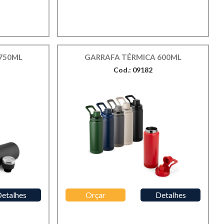
750ML
GARRAFA TÉRMICA 600ML
Cod.: 09182
etalhes
Orçar
Detalhes