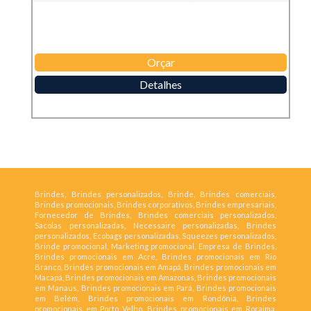
Orçar
Detalhes
Brindes, Brindes personalizados, Brinde, Brindes comerciais,
Brindes promocionais, Brindes corporativos, Brindes empresariais,
Fornecedor de Brindes, Brindes comerciais personalizados,
Sacolas personalizadas, Necessaire personalizadas, Brindes
personalizados, Ecobags personalizadas, Squeezes personalizados,
Brinde promocional, Marketing promocional, Empresa de Brindes,
Brindes promocionais em Acre, Brindes promocionais em Rio
Branco, Brindes promocionais em Amapá, Brindes promocionais em
Macapá, Brindes promocionais em Amazonas, Brindes promocionais
em Manaus, Brindes promocionais em Pará, Brindes promocionais
em Belém, Brindes promocionais em Rondônia, Brindes
promocionais em Porto Velho, Brindes promocionais em Roraima,