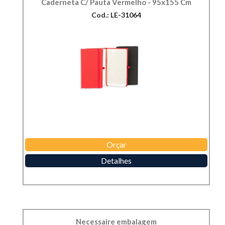
Caderneta C/ Pauta Vermelho - 95x155 Cm
Cod.: LE-31064
Orçar
Detalhes
Necessaire embalagem