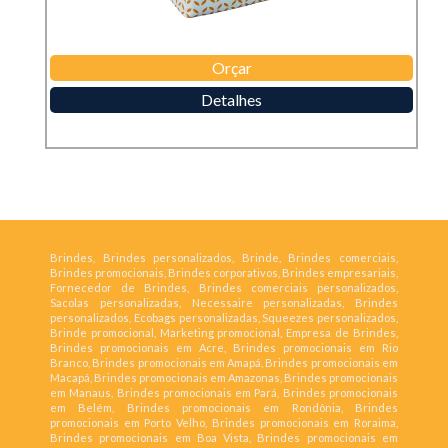
Orçar
Detalhes
Brindes, Brindes personalizados, Brinde, Brindes comerciais,
Brindes promocionais, Brindes corporativos, Brindes empresariais,
Fornecedor de Brindes, Brindes comerciais personalizados,
Sacolas personalizadas, Necessaire personalizadas, Brindes
personalizados, Ecobags personalizadas, Squeezes personalizados,
Brinde promocional, Marketing promocional, Empresa de Brindes,
Brindes promocionais em Acre, Brindes promocionais em Rio
Branco, Brindes promocionais em Amapá, Brindes promocionais em
Macapá, Brindes promocionais em Amazonas, Brindes promocionais
em Manaus, Brindes promocionais em Pará, Brindes promocionais
em Belém, Brindes promocionais em Rondônia, Brindes
promocionais em Porto Velho, Brindes promocionais em Roraima,
Brindes promocionais em Boa Vista, Brindes promocionais em