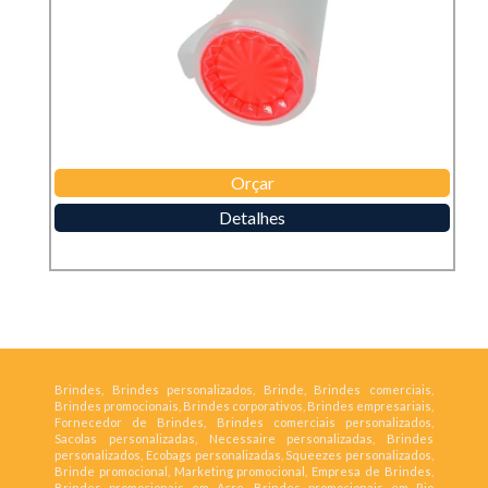
Orçar
Detalhes
Brindes, Brindes personalizados, Brinde, Brindes comerciais,
Brindes promocionais, Brindes corporativos, Brindes empresariais,
Fornecedor de Brindes, Brindes comerciais personalizados,
Sacolas personalizadas, Necessaire personalizadas, Brindes
personalizados, Ecobags personalizadas, Squeezes personalizados,
Brinde promocional, Marketing promocional, Empresa de Brindes,
Brindes promocionais em Acre, Brindes promocionais em Rio