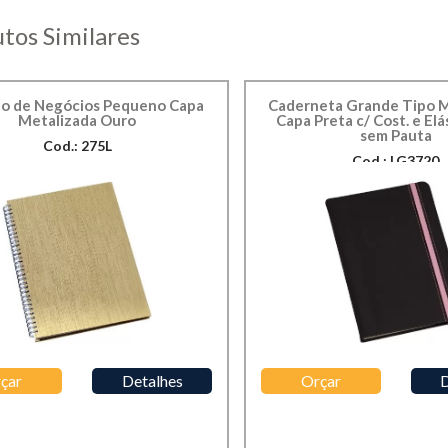
tos Similares
o de Negócios Pequeno Capa
Caderneta Grande Tipo
Metalizada Ouro
Capa Preta c/ Cost. e Elá
sem Pauta
Cod.: 275L
Cod.: LG3720
çar
Detalhes
Orçar
D