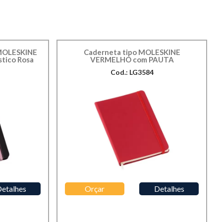
 MOLESKINE
Caderneta tipo MOLESKINE
stico Rosa
VERMELHO com PAUTA
Cod.: LG3584
etalhes
Orçar
Detalhes