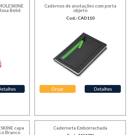
 MOLESKINE
Cadernos de anotações com porta
 Rosa Bebê
objeto
Cod.: CAD110
etalhes
Orçar
Detalhes
ESKINE capa
Caderneta Emborrachada
ico Branco