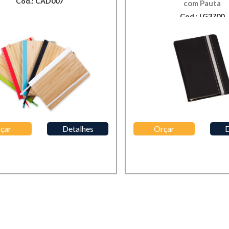
Cod.: CAD007
com Pauta
Cod.: LG3700
çar
Detalhes
Orçar
D