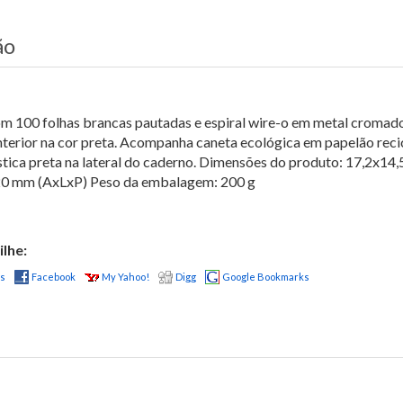
ão
 100 folhas brancas pautadas e espiral wire-o em metal cromado.
terior na cor preta. Acompanha caneta ecológica em papelão recic
lástica preta na lateral do caderno. Dimensões do produto: 17,2
0 mm (AxLxP) Peso da embalagem: 200 g
lhe:
us
Facebook
My Yahoo!
Digg
Google Bookmarks