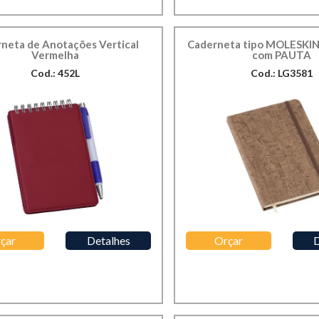
neta de Anotações Vertical
Caderneta tipo MOLESKI
Vermelha
com PAUTA
Cod.: 452L
Cod.: LG3581
çar
Detalhes
Orçar
D