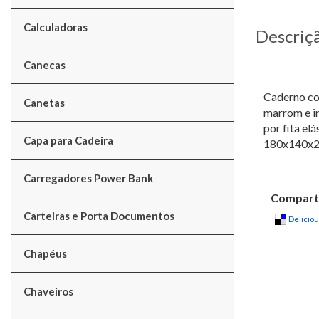
Calculadoras
Descriç
Canecas
Caderno com
Canetas
marrom e in
por fita e
Capa para Cadeira
180x140x2
Carregadores Power Bank
Comparti
Carteiras e Porta Documentos
Delicio
Chapéus
Chaveiros