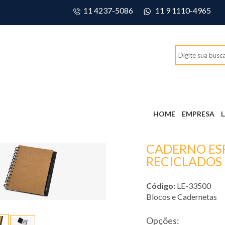
11 4237-5086
11 9 1110-4965
HOME
EMPRESA
CADERNO ES
RECICLADOS
Código:
LE-33500
Blocos e Cadernetas
Opções: