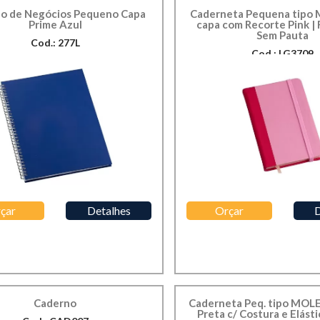
o de Negócios Pequeno Capa
Caderneta Pequena tipo
Prime Azul
capa com Recorte Pink |
Sem Pauta
Cod.: 277L
Cod.: LG3709
çar
Detalhes
Orçar
D
Caderno
Caderneta Peq. tipo MOL
Preta c/ Costura e Elást