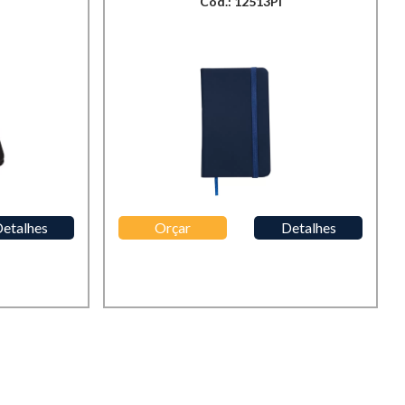
Cod.: 12513PI
etalhes
Orçar
Detalhes