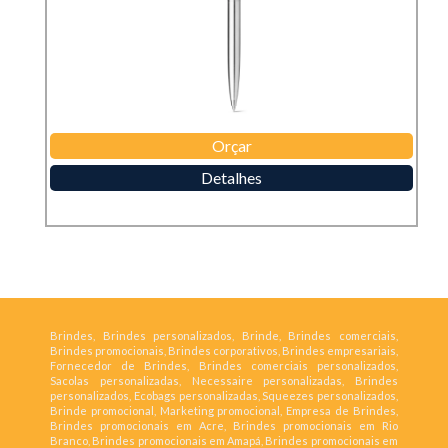
Orçar
Detalhes
Brindes, Brindes personalizados, Brinde, Brindes comerciais,
Brindes promocionais, Brindes corporativos, Brindes empresariais,
Fornecedor de Brindes, Brindes comerciais personalizados,
Sacolas personalizadas, Necessaire personalizadas, Brindes
personalizados, Ecobags personalizadas, Squeezes personalizados,
Brinde promocional, Marketing promocional, Empresa de Brindes,
Brindes promocionais em Acre, Brindes promocionais em Rio
Branco, Brindes promocionais em Amapá, Brindes promocionais em