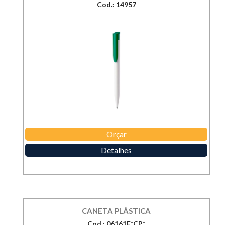
Cod.: 14957
Orçar
Detalhes
CANETA PLÁSTICA
Cod.: 06161F*CP*