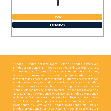
Orçar
Detalhes
Brindes, Brindes personalizados, Brinde, Brindes comerciais,
Brindes promocionais, Brindes corporativos, Brindes empresariais,
Fornecedor de Brindes, Brindes comerciais personalizados,
Sacolas personalizadas, Necessaire personalizadas, Brindes
personalizados, Ecobags personalizadas, Squeezes personalizados,
Brinde promocional, Marketing promocional, Empresa de Brindes,
Brindes promocionais em Acre, Brindes promocionais em Rio
Branco, Brindes promocionais em Amapá, Brindes promocionais em
Macapá, Brindes promocionais em Amazonas, Brindes promocionais
em Manaus, Brindes promocionais em Pará, Brindes promocionais
em Belém, Brindes promocionais em Rondônia, Brindes
promocionais em Porto Velho, Brindes promocionais em Roraima,
Brindes promocionais em Boa Vista, Brindes promocionais em