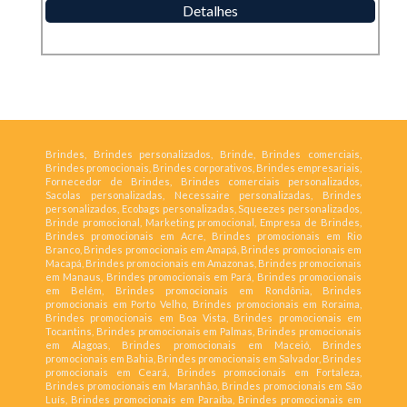
Detalhes
Brindes, Brindes personalizados, Brinde, Brindes comerciais,
Brindes promocionais, Brindes corporativos, Brindes empresariais,
Fornecedor de Brindes, Brindes comerciais personalizados,
Sacolas personalizadas, Necessaire personalizadas, Brindes
personalizados, Ecobags personalizadas, Squeezes personalizados,
Brinde promocional, Marketing promocional, Empresa de Brindes,
Brindes promocionais em Acre, Brindes promocionais em Rio
Branco, Brindes promocionais em Amapá, Brindes promocionais em
Macapá, Brindes promocionais em Amazonas, Brindes promocionais
em Manaus, Brindes promocionais em Pará, Brindes promocionais
em Belém, Brindes promocionais em Rondônia, Brindes
promocionais em Porto Velho, Brindes promocionais em Roraima,
Brindes promocionais em Boa Vista, Brindes promocionais em
Tocantins, Brindes promocionais em Palmas, Brindes promocionais
em Alagoas, Brindes promocionais em Maceió, Brindes
promocionais em Bahia, Brindes promocionais em Salvador, Brindes
promocionais em Ceará, Brindes promocionais em Fortaleza,
Brindes promocionais em Maranhão, Brindes promocionais em São
Luís, Brindes promocionais em Paraíba, Brindes promocionais em