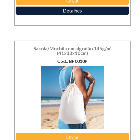
Orçar
Detalhes
Sacola/Mochila em algodão 145g/m²
(41x33x10cm)
Cod.: BP0010P
Orçar