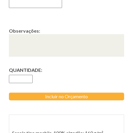
Observações:
QUANTIDADE:
Incluir no Orçamento
Sacola tipo mochila. 100% algodão: 160 g/m².