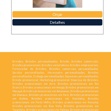
Orçar
Detalhes
Brindes, Brindes personalizados, Brinde, Brindes comerciais,
Brindes promocionais, Brindes corporativos, Brindes empresariais,
Fornecedor de Brindes, Brindes comerciais personalizados,
Sacolas personalizadas, Necessaire personalizadas, Brindes
personalizados, Ecobags personalizadas, Squeezes personalizados,
Brinde promocional, Marketing promocional, Empresa de Brindes,
Brindes promocionais em Acre, Brindes promocionais em Rio
Branco, Brindes promocionais em Amapá, Brindes promocionais em
Macapá, Brindes promocionais em Amazonas, Brindes promocionais
em Manaus, Brindes promocionais em Pará, Brindes promocionais
em Belém, Brindes promocionais em Rondônia, Brindes
promocionais em Porto Velho, Brindes promocionais em Roraima,
Brindes promocionais em Boa Vista, Brindes promocionais em
Tocantins, Brindes promocionais em Palmas, Brindes promocionais