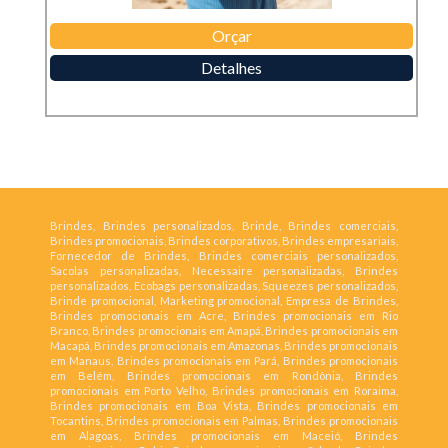
Orçar
Detalhes
Brindes, Brindes personalizados, Brinde, Brindes comerciais,
Brindes promocionais, Brindes corporativos, Brindes empresariais,
Fornecedor de Brindes, Brindes comerciais personalizados,
Sacolas personalizadas, Necessaire personalizadas, Brindes
personalizados, Ecobags personalizadas, Squeezes personalizados,
Brinde promocional, Marketing promocional, Empresa de Brindes,
Brindes promocionais em Acre, Brindes promocionais em Rio
Branco, Brindes promocionais em Amapá, Brindes promocionais em
Macapá, Brindes promocionais em Amazonas, Brindes promocionais
em Manaus, Brindes promocionais em Pará, Brindes promocionais
em Belém, Brindes promocionais em Rondônia, Brindes
promocionais em Porto Velho, Brindes promocionais em Roraima,
Brindes promocionais em Boa Vista, Brindes promocionais em
Tocantins, Brindes promocionais em Palmas, Brindes promocionais
em Alagoas, Brindes promocionais em Maceió, Brindes