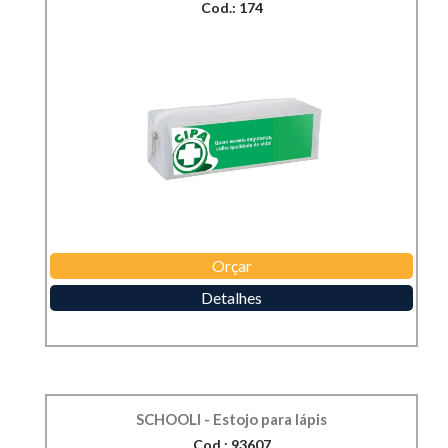
Cod.: 174
Orçar
Detalhes
SCHOOLI - Estojo para lápis
Cod.: 93607