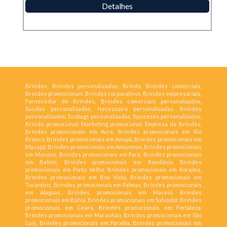
Detalhes
Brindes, Brindes personalizados, Brinde, Brindes comerciais,
Brindes promocionais, Brindes corporativos, Brindes empresariais,
Fornecedor de Brindes, Brindes comerciais personalizados,
Sacolas personalizadas, Necessaire personalizadas, Brindes
personalizados, Ecobags personalizadas, Squeezes personalizados,
Brinde promocional, Marketing promocional, Empresa de Brindes,
Brindes promocionais em Acre, Brindes promocionais em Rio
Branco, Brindes promocionais em Amapá, Brindes promocionais em
Macapá, Brindes promocionais em Amazonas, Brindes promocionais
em Manaus, Brindes promocionais em Pará, Brindes promocionais
em Belém, Brindes promocionais em Rondônia, Brindes
promocionais em Porto Velho, Brindes promocionais em Roraima,
Brindes promocionais em Boa Vista, Brindes promocionais em
Tocantins, Brindes promocionais em Palmas, Brindes promocionais
em Alagoas, Brindes promocionais em Maceió, Brindes
promocionais em Bahia, Brindes promocionais em Salvador, Brindes
promocionais em Ceará, Brindes promocionais em Fortaleza,
Brindes promocionais em Maranhão, Brindes promocionais em São
Luís, Brindes promocionais em Paraíba, Brindes promocionais em