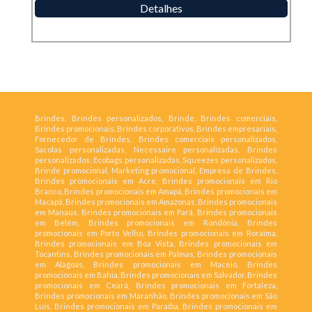
Detalhes
Brindes, Brindes personalizados, Brinde, Brindes comerciais,
Brindes promocionais, Brindes corporativos, Brindes empresariais,
Fornecedor de Brindes, Brindes comerciais personalizados,
Sacolas personalizadas, Necessaire personalizadas, Brindes
personalizados, Ecobags personalizadas, Squeezes personalizados,
Brinde promocional, Marketing promocional, Empresa de Brindes,
Brindes promocionais em Acre, Brindes promocionais em Rio
Branco, Brindes promocionais em Amapá, Brindes promocionais em
Macapá, Brindes promocionais em Amazonas, Brindes promocionais
em Manaus, Brindes promocionais em Pará, Brindes promocionais
em Belém, Brindes promocionais em Rondônia, Brindes
promocionais em Porto Velho, Brindes promocionais em Roraima,
Brindes promocionais em Boa Vista, Brindes promocionais em
Tocantins, Brindes promocionais em Palmas, Brindes promocionais
em Alagoas, Brindes promocionais em Maceió, Brindes
promocionais em Bahia, Brindes promocionais em Salvador, Brindes
promocionais em Ceará, Brindes promocionais em Fortaleza,
Brindes promocionais em Maranhão, Brindes promocionais em São
Luís, Brindes promocionais em Paraíba, Brindes promocionais em