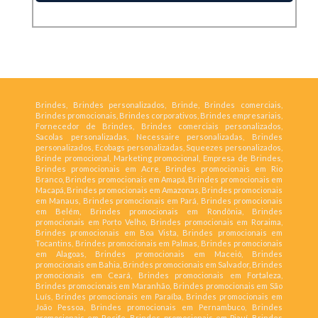
Brindes, Brindes personalizados, Brinde, Brindes comerciais,
Brindes promocionais, Brindes corporativos, Brindes empresariais,
Fornecedor de Brindes, Brindes comerciais personalizados,
Sacolas personalizadas, Necessaire personalizadas, Brindes
personalizados, Ecobags personalizadas, Squeezes personalizados,
Brinde promocional, Marketing promocional, Empresa de Brindes,
Brindes promocionais em Acre, Brindes promocionais em Rio
Branco, Brindes promocionais em Amapá, Brindes promocionais em
Macapá, Brindes promocionais em Amazonas, Brindes promocionais
em Manaus, Brindes promocionais em Pará, Brindes promocionais
em Belém, Brindes promocionais em Rondônia, Brindes
promocionais em Porto Velho, Brindes promocionais em Roraima,
Brindes promocionais em Boa Vista, Brindes promocionais em
Tocantins, Brindes promocionais em Palmas, Brindes promocionais
em Alagoas, Brindes promocionais em Maceió, Brindes
promocionais em Bahia, Brindes promocionais em Salvador, Brindes
promocionais em Ceará, Brindes promocionais em Fortaleza,
Brindes promocionais em Maranhão, Brindes promocionais em São
Luís, Brindes promocionais em Paraíba, Brindes promocionais em
João Pessoa, Brindes promocionais em Pernambuco, Brindes
promocionais em Recife, Brindes promocionais em Piauí, Brindes