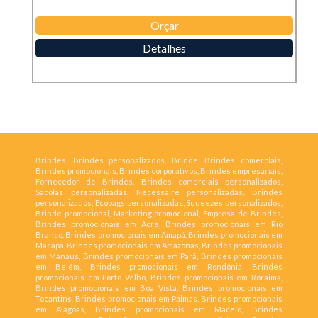
Orçar
Detalhes
Brindes, Brindes personalizados, Brinde, Brindes comerciais,
Brindes promocionais, Brindes corporativos, Brindes empresariais,
Fornecedor de Brindes, Brindes comerciais personalizados,
Sacolas personalizadas, Necessaire personalizadas, Brindes
personalizados, Ecobags personalizadas, Squeezes personalizados,
Brinde promocional, Marketing promocional, Empresa de Brindes,
Brindes promocionais em Acre, Brindes promocionais em Rio
Branco, Brindes promocionais em Amapá, Brindes promocionais em
Macapá, Brindes promocionais em Amazonas, Brindes promocionais
em Manaus, Brindes promocionais em Pará, Brindes promocionais
em Belém, Brindes promocionais em Rondônia, Brindes
promocionais em Porto Velho, Brindes promocionais em Roraima,
Brindes promocionais em Boa Vista, Brindes promocionais em
Tocantins, Brindes promocionais em Palmas, Brindes promocionais
em Alagoas, Brindes promocionais em Maceió, Brindes