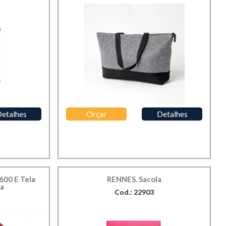
etalhes
Orçar
Detalhes
600 E Tela
RENNES. Sacola
ha
Cod.: 22903