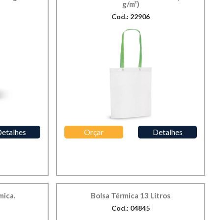
g/m²)
Cod.: 22906
etalhes
Orçar
Detalhes
mica.
Bolsa Térmica 13 Litros
Cod.: 04845