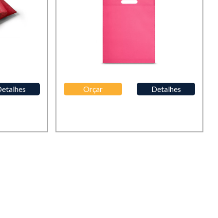
etalhes
Orçar
Detalhes