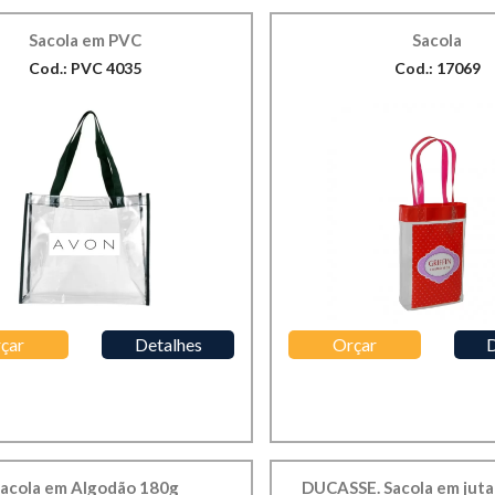
Sacola em PVC
Sacola
Cod.: PVC 4035
Cod.: 17069
çar
Detalhes
Orçar
D
acola em Algodão 180g
DUCASSE. Sacola em juta