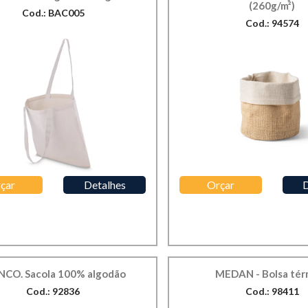
(260g/m²)
Cod.: BAC005
Cod.: 94574
çar
Detalhes
Orçar
D
CO. Sacola 100% algodão
MEDAN - Bolsa tér
Cod.: 92836
Cod.: 98411