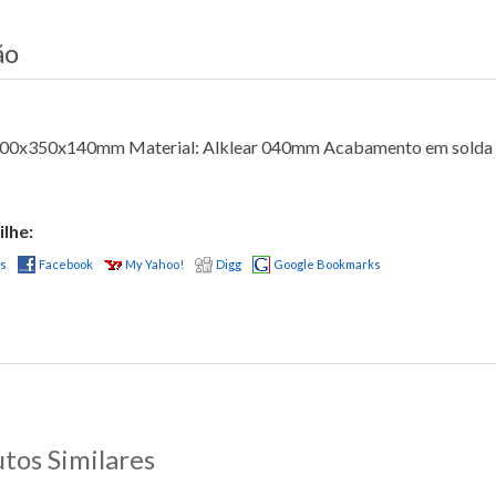
ão
00x350x140mm Material: Alklear 040mm Acabamento em solda el
lhe:
us
Facebook
My Yahoo!
Digg
Google Bookmarks
tos Similares