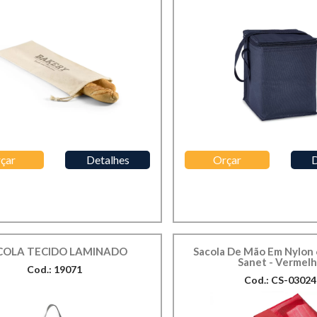
çar
Detalhes
Orçar
D
COLA TECIDO LAMINADO
Sacola De Mão Em Nylon 
Sanet - Vermel
Cod.: 19071
Cod.: CS-03024