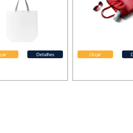
çar
Detalhes
Orçar
D