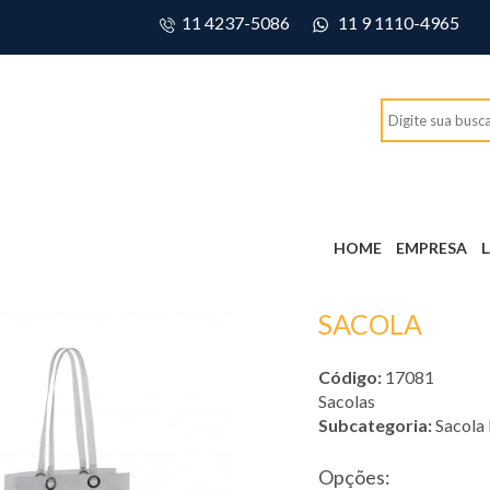
11 4237-5086
11 9 1110-4965
HOME
EMPRESA
SACOLA
Código:
17081
Sacolas
Subcategoria:
Sacola
Opções: