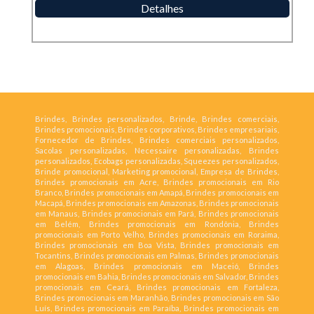
Detalhes
Brindes, Brindes personalizados, Brinde, Brindes comerciais,
Brindes promocionais, Brindes corporativos, Brindes empresariais,
Fornecedor de Brindes, Brindes comerciais personalizados,
Sacolas personalizadas, Necessaire personalizadas, Brindes
personalizados, Ecobags personalizadas, Squeezes personalizados,
Brinde promocional, Marketing promocional, Empresa de Brindes,
Brindes promocionais em Acre, Brindes promocionais em Rio
Branco, Brindes promocionais em Amapá, Brindes promocionais em
Macapá, Brindes promocionais em Amazonas, Brindes promocionais
em Manaus, Brindes promocionais em Pará, Brindes promocionais
em Belém, Brindes promocionais em Rondônia, Brindes
promocionais em Porto Velho, Brindes promocionais em Roraima,
Brindes promocionais em Boa Vista, Brindes promocionais em
Tocantins, Brindes promocionais em Palmas, Brindes promocionais
em Alagoas, Brindes promocionais em Maceió, Brindes
promocionais em Bahia, Brindes promocionais em Salvador, Brindes
promocionais em Ceará, Brindes promocionais em Fortaleza,
Brindes promocionais em Maranhão, Brindes promocionais em São
Luís, Brindes promocionais em Paraíba, Brindes promocionais em