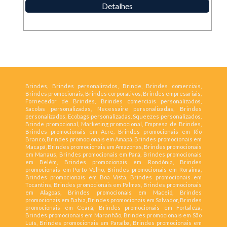
Detalhes
Brindes, Brindes personalizados, Brinde, Brindes comerciais,
Brindes promocionais, Brindes corporativos, Brindes empresariais,
Fornecedor de Brindes, Brindes comerciais personalizados,
Sacolas personalizadas, Necessaire personalizadas, Brindes
personalizados, Ecobags personalizadas, Squeezes personalizados,
Brinde promocional, Marketing promocional, Empresa de Brindes,
Brindes promocionais em Acre, Brindes promocionais em Rio
Branco, Brindes promocionais em Amapá, Brindes promocionais em
Macapá, Brindes promocionais em Amazonas, Brindes promocionais
em Manaus, Brindes promocionais em Pará, Brindes promocionais
em Belém, Brindes promocionais em Rondônia, Brindes
promocionais em Porto Velho, Brindes promocionais em Roraima,
Brindes promocionais em Boa Vista, Brindes promocionais em
Tocantins, Brindes promocionais em Palmas, Brindes promocionais
em Alagoas, Brindes promocionais em Maceió, Brindes
promocionais em Bahia, Brindes promocionais em Salvador, Brindes
promocionais em Ceará, Brindes promocionais em Fortaleza,
Brindes promocionais em Maranhão, Brindes promocionais em São
Luís, Brindes promocionais em Paraíba, Brindes promocionais em