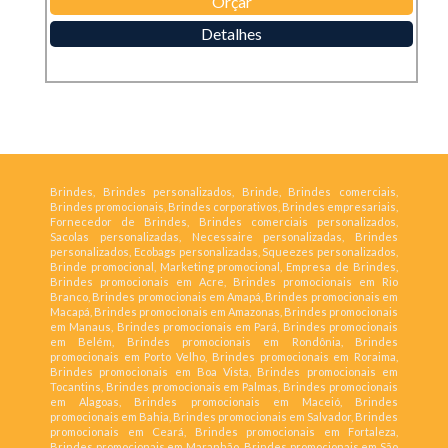
Orçar
Detalhes
Brindes, Brindes personalizados, Brinde, Brindes comerciais,
Brindes promocionais, Brindes corporativos, Brindes empresariais,
Fornecedor de Brindes, Brindes comerciais personalizados,
Sacolas personalizadas, Necessaire personalizadas, Brindes
personalizados, Ecobags personalizadas, Squeezes personalizados,
Brinde promocional, Marketing promocional, Empresa de Brindes,
Brindes promocionais em Acre, Brindes promocionais em Rio
Branco, Brindes promocionais em Amapá, Brindes promocionais em
Macapá, Brindes promocionais em Amazonas, Brindes promocionais
em Manaus, Brindes promocionais em Pará, Brindes promocionais
em Belém, Brindes promocionais em Rondônia, Brindes
promocionais em Porto Velho, Brindes promocionais em Roraima,
Brindes promocionais em Boa Vista, Brindes promocionais em
Tocantins, Brindes promocionais em Palmas, Brindes promocionais
em Alagoas, Brindes promocionais em Maceió, Brindes
promocionais em Bahia, Brindes promocionais em Salvador, Brindes
promocionais em Ceará, Brindes promocionais em Fortaleza,
Brindes promocionais em Maranhão, Brindes promocionais em São