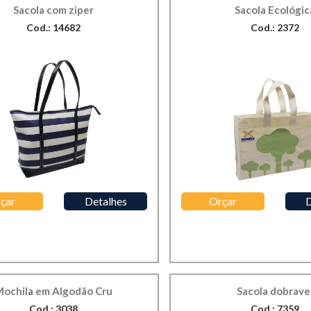
Sacola com ziper
Sacola Ecológic
Cod.: 14682
Cod.: 2372
çar
Detalhes
Orçar
D
ochila em Algodão Cru
Sacola dobrave
Cod.: 3038
Cod.: 7359