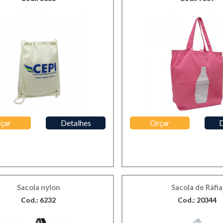
çar
Detalhes
Orçar
D
Sacola nylon
Sacola de Ráfia
Cod.: 6232
Cod.: 20344