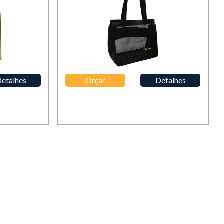
etalhes
Orçar
Detalhes