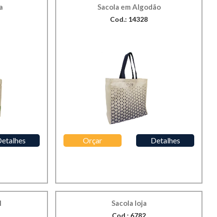
a
Sacola em Algodão
Cod.: 14328
etalhes
Orçar
Detalhes
l
Sacola loja
Cod.: 6782