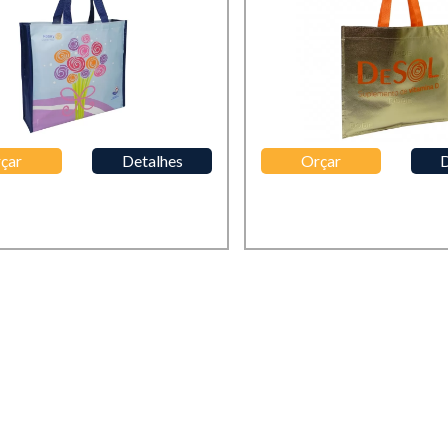
çar
Detalhes
Orçar
D