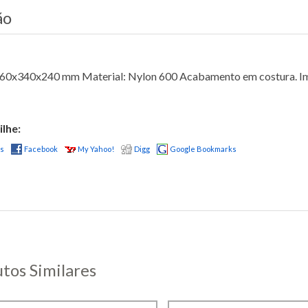
ão
60x340x240 mm Material: Nylon 600 Acabamento em costura. Imp
lhe:
us
Facebook
My Yahoo!
Digg
Google Bookmarks
tos Similares