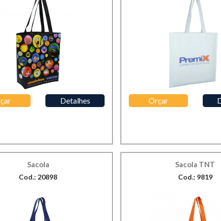
çar
Detalhes
Orçar
D
Sacola
Sacola TNT
Cod.: 20898
Cod.: 9819