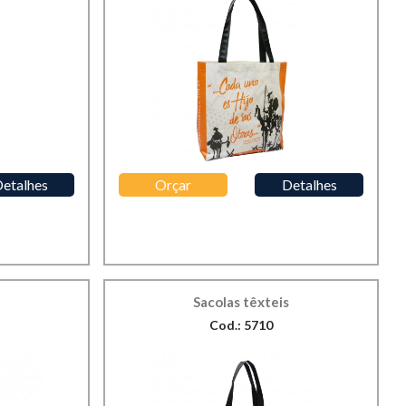
etalhes
Orçar
Detalhes
Sacolas têxteis
Cod.: 5710