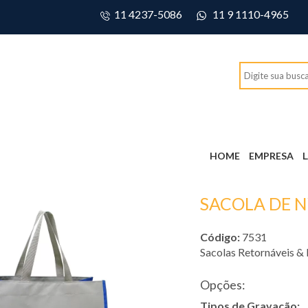
11 4237-5086
11 9 1110-4965
HOME
EMPRESA
SACOLA DE 
Código:
7531
Sacolas Retornáveis &
Opções:
Tipos de Gravação: