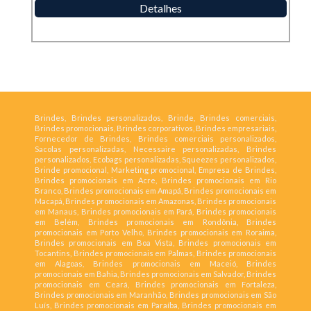
Detalhes
Brindes, Brindes personalizados, Brinde, Brindes comerciais,
Brindes promocionais, Brindes corporativos, Brindes empresariais,
Fornecedor de Brindes, Brindes comerciais personalizados,
Sacolas personalizadas, Necessaire personalizadas, Brindes
personalizados, Ecobags personalizadas, Squeezes personalizados,
Brinde promocional, Marketing promocional, Empresa de Brindes,
Brindes promocionais em Acre, Brindes promocionais em Rio
Branco, Brindes promocionais em Amapá, Brindes promocionais em
Macapá, Brindes promocionais em Amazonas, Brindes promocionais
em Manaus, Brindes promocionais em Pará, Brindes promocionais
em Belém, Brindes promocionais em Rondônia, Brindes
promocionais em Porto Velho, Brindes promocionais em Roraima,
Brindes promocionais em Boa Vista, Brindes promocionais em
Tocantins, Brindes promocionais em Palmas, Brindes promocionais
em Alagoas, Brindes promocionais em Maceió, Brindes
promocionais em Bahia, Brindes promocionais em Salvador, Brindes
promocionais em Ceará, Brindes promocionais em Fortaleza,
Brindes promocionais em Maranhão, Brindes promocionais em São
Luís, Brindes promocionais em Paraíba, Brindes promocionais em