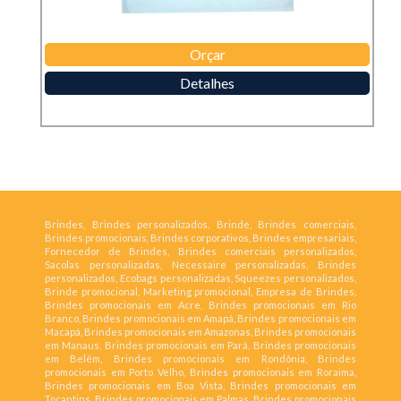
Orçar
Detalhes
Brindes, Brindes personalizados, Brinde, Brindes comerciais,
Brindes promocionais, Brindes corporativos, Brindes empresariais,
Fornecedor de Brindes, Brindes comerciais personalizados,
Sacolas personalizadas, Necessaire personalizadas, Brindes
personalizados, Ecobags personalizadas, Squeezes personalizados,
Brinde promocional, Marketing promocional, Empresa de Brindes,
Brindes promocionais em Acre, Brindes promocionais em Rio
Branco, Brindes promocionais em Amapá, Brindes promocionais em
Macapá, Brindes promocionais em Amazonas, Brindes promocionais
em Manaus, Brindes promocionais em Pará, Brindes promocionais
em Belém, Brindes promocionais em Rondônia, Brindes
promocionais em Porto Velho, Brindes promocionais em Roraima,
Brindes promocionais em Boa Vista, Brindes promocionais em
Tocantins, Brindes promocionais em Palmas, Brindes promocionais