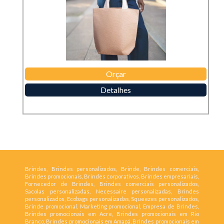
Orçar
Detalhes
Brindes, Brindes personalizados, Brinde, Brindes comerciais,
Brindes promocionais, Brindes corporativos, Brindes empresariais,
Fornecedor de Brindes, Brindes comerciais personalizados,
Sacolas personalizadas, Necessaire personalizadas, Brindes
personalizados, Ecobags personalizadas, Squeezes personalizados,
Brinde promocional, Marketing promocional, Empresa de Brindes,
Brindes promocionais em Acre, Brindes promocionais em Rio
Branco, Brindes promocionais em Amapá, Brindes promocionais em