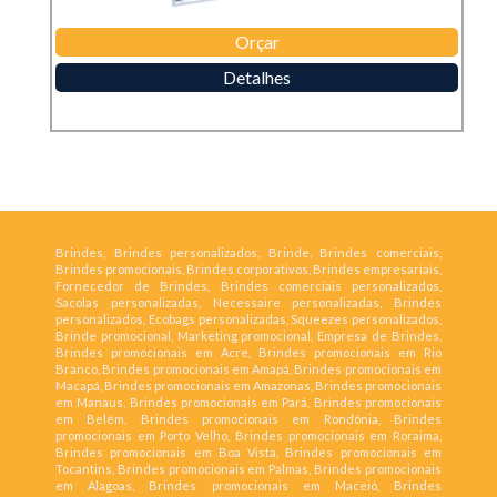
Orçar
Detalhes
Brindes, Brindes personalizados, Brinde, Brindes comerciais,
Brindes promocionais, Brindes corporativos, Brindes empresariais,
Fornecedor de Brindes, Brindes comerciais personalizados,
Sacolas personalizadas, Necessaire personalizadas, Brindes
personalizados, Ecobags personalizadas, Squeezes personalizados,
Brinde promocional, Marketing promocional, Empresa de Brindes,
Brindes promocionais em Acre, Brindes promocionais em Rio
Branco, Brindes promocionais em Amapá, Brindes promocionais em
Macapá, Brindes promocionais em Amazonas, Brindes promocionais
em Manaus, Brindes promocionais em Pará, Brindes promocionais
em Belém, Brindes promocionais em Rondônia, Brindes
promocionais em Porto Velho, Brindes promocionais em Roraima,
Brindes promocionais em Boa Vista, Brindes promocionais em
Tocantins, Brindes promocionais em Palmas, Brindes promocionais
em Alagoas, Brindes promocionais em Maceió, Brindes