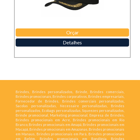
Orçar
Detalhes
Brindes, Brindes personalizados, Brinde, Brindes comerciais,
Brindes promocionais, Brindes corporativos, Brindes empresariais,
Fornecedor de Brindes, Brindes comerciais personalizados,
Sacolas personalizadas, Necessaire personalizadas, Brindes
personalizados, Ecobags personalizadas, Squeezes personalizados,
Brinde promocional, Marketing promocional, Empresa de Brindes,
Brindes promocionais em Acre, Brindes promocionais em Rio
Branco, Brindes promocionais em Amapá, Brindes promocionais em
Macapá, Brindes promocionais em Amazonas, Brindes promocionais
em Manaus, Brindes promocionais em Pará, Brindes promocionais
em Belém, Brindes promocionais em Rondônia, Brindes