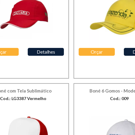
çar
Detalhes
Orçar
D
né com Tela Sublimático
Boné 6 Gomos - Mode
Cod.: LG3387 Vermelho
Cod.: 009