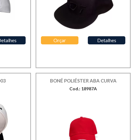
etalhes
Orçar
Detalhes
003
BONÉ POLIÉSTER ABA CURVA
Cod.: 18987A