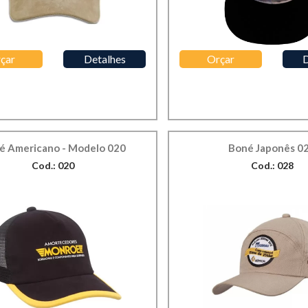
çar
Detalhes
Orçar
D
é Americano - Modelo 020
Boné Japonês 0
Cod.: 020
Cod.: 028