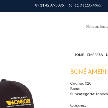
11 4237-5086
11 9 1110-4965
HOME
EMPRESA
BONÉ AMERI
Código:
020
Bonés
Subcategoria:
Modelo
Opções: