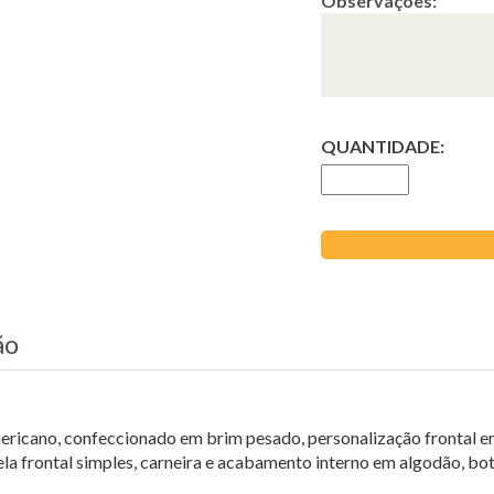
Observações:
QUANTIDADE:
ão
icano, confeccionado em brim pesado, personalização frontal em Si
ela frontal simples, carneira e acabamento interno em algodão, bo