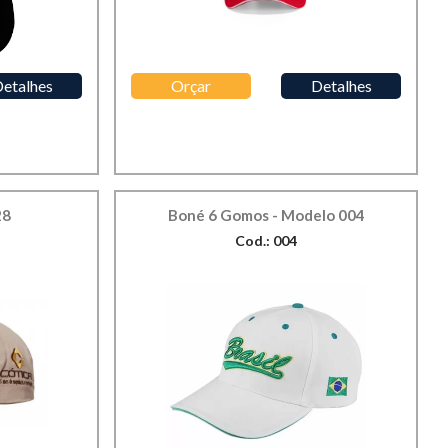
etalhes
Orçar
Detalhes
28
Boné 6 Gomos - Modelo 004
Cod.: 004