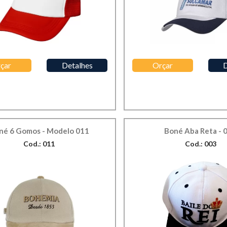
çar
Detalhes
Orçar
D
né 6 Gomos - Modelo 011
Boné Aba Reta - 
Cod.: 011
Cod.: 003