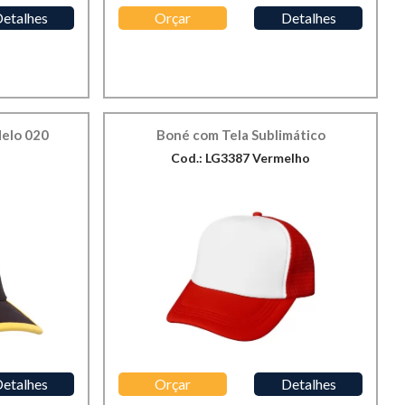
etalhes
Orçar
Detalhes
elo 020
Boné com Tela Sublimático
Cod.: LG3387 Vermelho
etalhes
Orçar
Detalhes