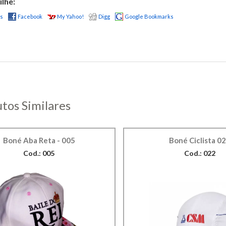
lhe:
us
Facebook
My Yahoo!
Digg
Google Bookmarks
tos Similares
Boné Aba Reta - 005
Boné Ciclista 0
Cod.: 005
Cod.: 022