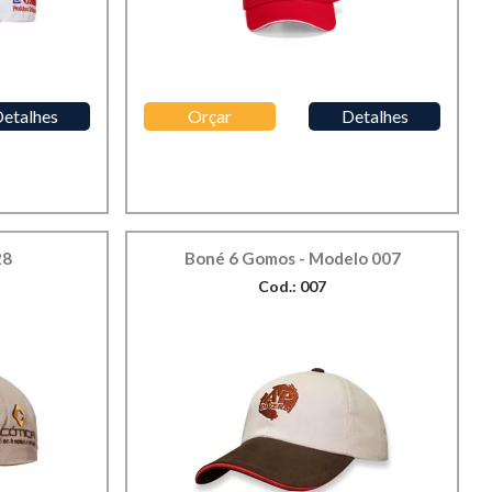
etalhes
Orçar
Detalhes
28
Boné 6 Gomos - Modelo 007
Cod.: 007