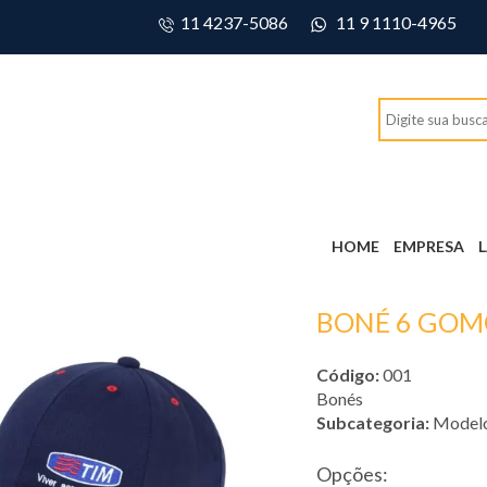
11 4237-5086
11 9 1110-4965
HOME
EMPRESA
BONÉ 6 GOM
Código:
001
Bonés
Subcategoria:
Model
Opções: