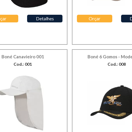
çar
Detalhes
Orçar
D
Boné Canavieiro 001
Boné 6 Gomos - Mode
Cod.: 001
Cod.: 008