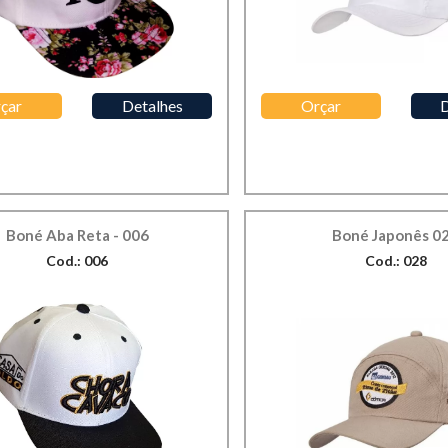
çar
Detalhes
Orçar
D
Boné Aba Reta - 006
Boné Japonês 0
Cod.: 006
Cod.: 028