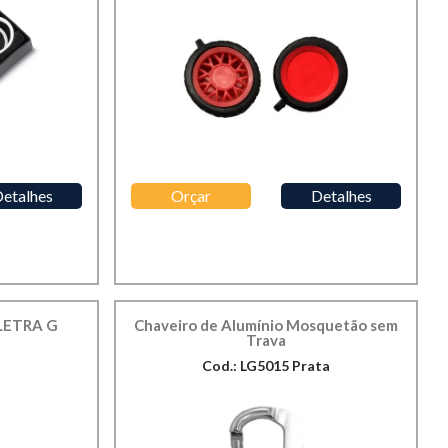
etalhes
Orçar
Detalhes
LETRA G
Chaveiro de Alumínio Mosquetão sem
Trava
G
Cod.: LG5015 Prata