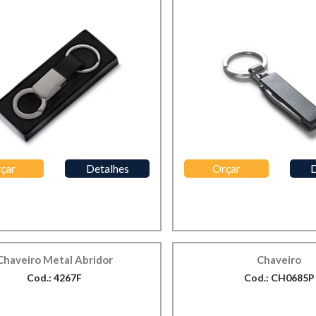
çar
Detalhes
Orçar
D
Chaveiro Metal Abridor
Chaveiro
Cod.: 4267F
Cod.: CH0685P