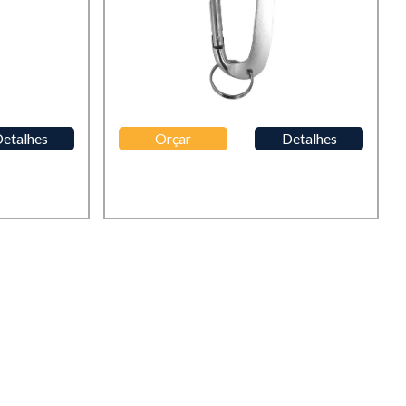
etalhes
Orçar
Detalhes