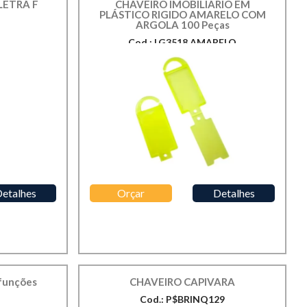
LETRA F
CHAVEIRO IMOBILIARIO EM
PLÁSTICO RIGIDO AMARELO COM
ARGOLA 100 Peças
Cod.: LG3518 AMARELO
etalhes
Orçar
Detalhes
ifunções
CHAVEIRO CAPIVARA
Cod.: P$BRINQ129