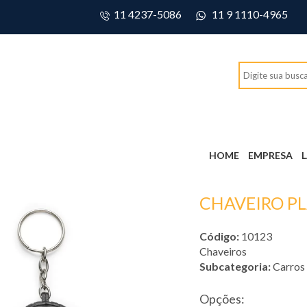
11 4237-5086
11 9 1110-4965
HOME
EMPRESA
CHAVEIRO P
Código:
10123
Chaveiros
Subcategoria:
Carros
Opções: