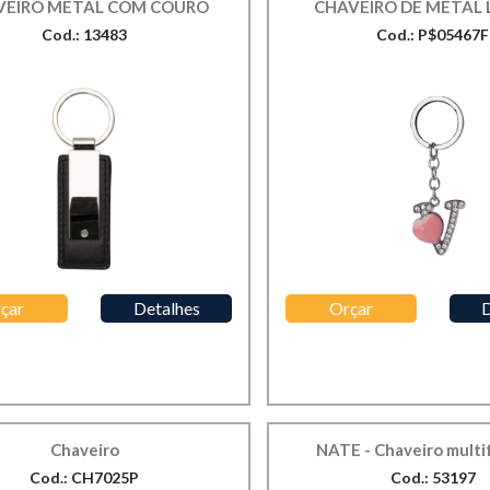
VEIRO METAL COM COURO
CHAVEIRO DE METAL 
Cod.: 13483
Cod.: P$05467F
çar
Detalhes
Orçar
D
Chaveiro
NATE - Chaveiro mult
Cod.: CH7025P
Cod.: 53197