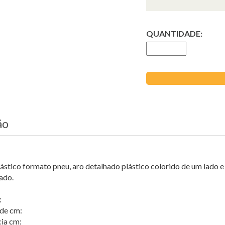
QUANTIDADE:
ão
ástico formato pneu, aro detalhado plástico colorido de um lado e l
ado.
:
de cm:
ia cm: