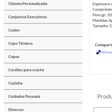
Chinelo Personalizado
Espessura 
Comprimen
Peso gr: 20
Conjuntos Executivos
Medidas Ap
Tamanho To
Cooler
Copo Térmico
Comparti
Delicio
Copos
Cordões para crachá
Cozinha
Produ
Cuidados Pessoais
Diversos