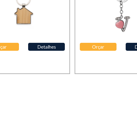
çar
Detalhes
Orçar
D