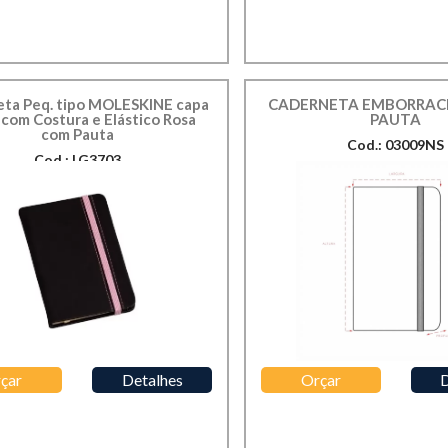
ta Peq. tipo MOLESKINE capa
CADERNETA EMBORRAC
 com Costura e Elástico Rosa
PAUTA
com Pauta
Cod.: 03009NS
Cod.: LG3703
çar
Detalhes
Orçar
D