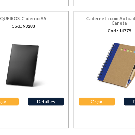
QUEIROS. Caderno A5
Caderneta com Autoad
Caneta
Cod.: 93283
Cod.: 14779
çar
Detalhes
Orçar
D