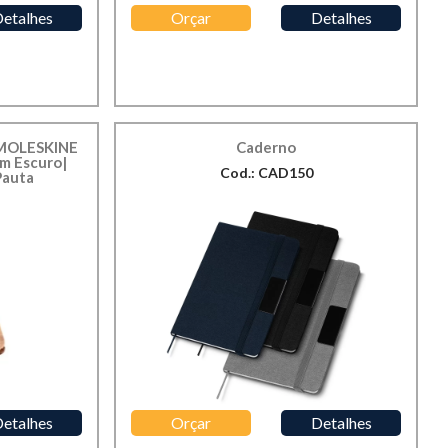
etalhes
Orçar
Detalhes
 MOLESKINE
Caderno
m Escuro|
Cod.: CAD150
Pauta
etalhes
Orçar
Detalhes