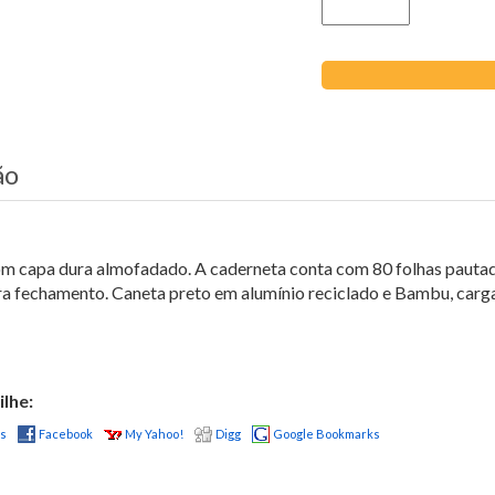
ão
 capa dura almofadado. A caderneta conta com 80 folhas pautada
ra fechamento. Caneta preto em alumínio reciclado e Bambu, carga
lhe:
us
Facebook
My Yahoo!
Digg
Google Bookmarks