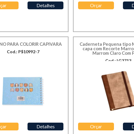
çar
Detalhes
Orçar
D
NO PARA COLORIR CAPIVARA
Caderneta Pequena tipo
capa com Recorte Marro
Cod.: P$10992-7
Marrom Claro Com 
Cod.: LG3713
çar
Detalhes
Orçar
D