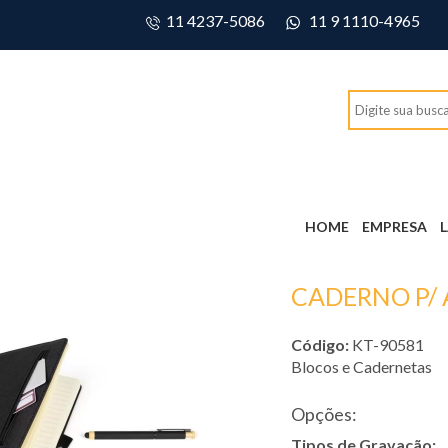
11 4237-5086
11 9 1110-4965
HOME
EMPRESA
CADERNO P/
Código:
KT-90581
Blocos e Cadernetas
Opções:
Tipos de Gravação: