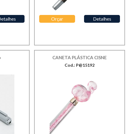
etalhes
Orçar
Detalhes
o
CANETA PLÁSTICA CISNE
Cod.: P@15192