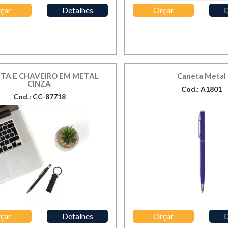
çar
Detalhes
Orçar
D
TA E CHAVEIRO EM METAL
Caneta Metal
CINZA
Cod.: A1801
Cod.: CC-87718
çar
Detalhes
Orçar
D