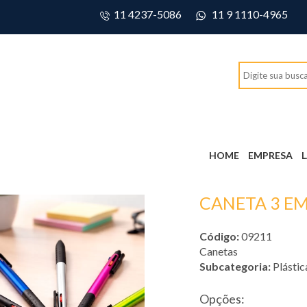
11 4237-5086
11 9 1110-4965
HOME
EMPRESA
CANETA 3 E
Código:
09211
Canetas
Subcategoria:
Plástic
Opções: