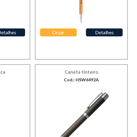
etalhes
Orçar
Detalhes
ica
Caneta tinteiro
Cod.: HSW6492A