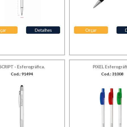
çar
Detalhes
Orçar
D
SCRIPT - Esferográfica.
PIXEL Esferográf
Cod.: 91494
Cod.: 31008