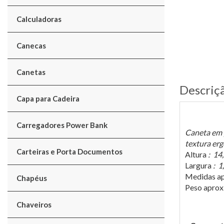
Calculadoras
Canecas
Canetas
Descriç
Capa para Cadeira
Carregadores Power Bank
Caneta em p
textura erg
Carteiras e Porta Documentos
Altura
: 14
Largura
: 1
Medidas ap
Chapéus
Peso apro
Chaveiros