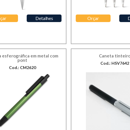
çar
Detalhes
Orçar
D
 esferográfica em metal com
Caneta tinteir
pont
Cod.: HSV7642
Cod.: CM2620