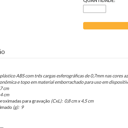
QUANTIDADE:
ão
lástico ABS com três cargas esferográficas de 0,7mm nas cores a
onômica e topo em material emborrachado para uso em dispositivo
,7 cm
,4 cm
roximadas para gravação
(CxL): 0,8 cm x 4,5 cm
ximado
(g): 9