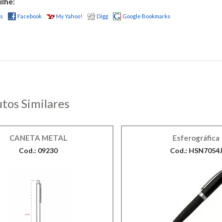
lhe:
us
Facebook
My Yahoo!
Digg
Google Bookmarks
tos Similares
CANETA METAL
Esferográfica
Cod.: 09230
Cod.: HSN7054