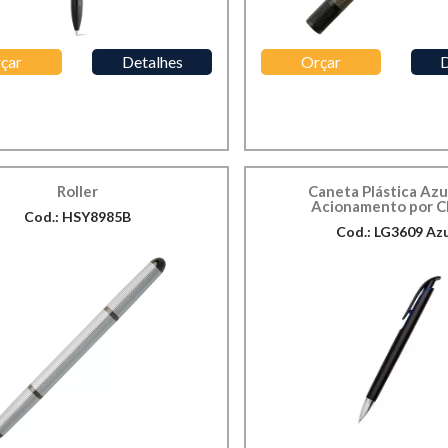
çar
Detalhes
Orçar
D
Roller
Caneta Plástica Azu
Acionamento por C
Cod.: HSY8985B
Cod.: LG3609 Az