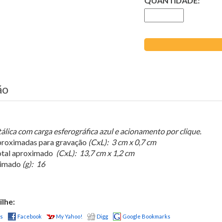
QUANTIDADE:
ão
lica com carga esferográfica azul e acionamento por clique.
roximadas para gravação
(CxL): 3 cm x 0,7 cm
tal aproximado
(CxL): 13,7 cm x 1,2 cm
ximado
(g): 16
lhe:
us
Facebook
My Yahoo!
Digg
Google Bookmarks