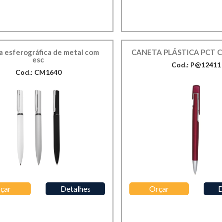
 esferográfica de metal com
CANETA PLÁSTICA PCT C
esc
Cod.: P@12411
Cod.: CM1640
çar
Detalhes
Orçar
D