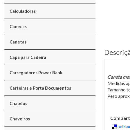
Calculadoras
Canecas
Canetas
Descriç
Capa para Cadeira
Carregadores Power Bank
Caneta metá
Medidas ap
Carteiras e Porta Documentos
Tamanho to
Peso apro
Chapéus
Comparti
Chaveiros
Delicio