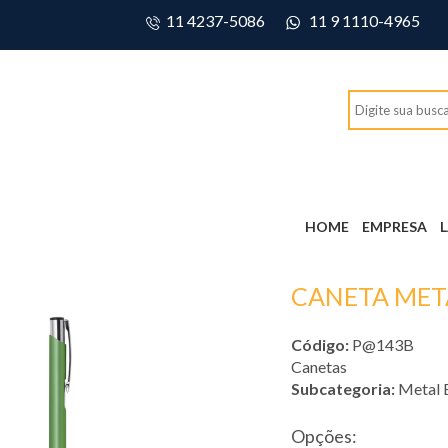
11 4237-5086
11 9 1110-4965
HOME
EMPRESA
CANETA MET
Código:
P@143B
Canetas
Subcategoria:
Metal 
Opções: