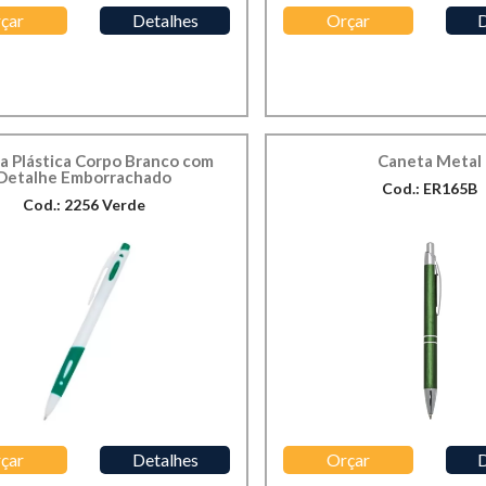
çar
Detalhes
Orçar
D
a Plástica Corpo Branco com
Caneta Metal
Detalhe Emborrachado
Cod.: ER165B
Cod.: 2256 Verde
çar
Detalhes
Orçar
D