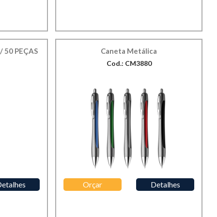
/ 50 PEÇAS
Caneta Metálica
Cod.: CM3880
etalhes
Orçar
Detalhes