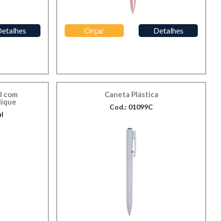
etalhes
Orçar
Detalhes
l com
Caneta Plástica
lique
Cod.: 01099C
ul