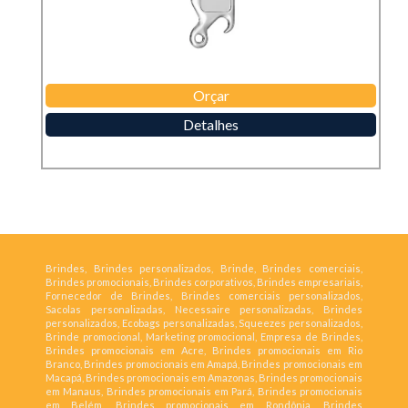
Orçar
Detalhes
Brindes, Brindes personalizados, Brinde, Brindes comerciais,
Brindes promocionais, Brindes corporativos, Brindes empresariais,
Fornecedor de Brindes, Brindes comerciais personalizados,
Sacolas personalizadas, Necessaire personalizadas, Brindes
personalizados, Ecobags personalizadas, Squeezes personalizados,
Brinde promocional, Marketing promocional, Empresa de Brindes,
Brindes promocionais em Acre, Brindes promocionais em Rio
Branco, Brindes promocionais em Amapá, Brindes promocionais em
Macapá, Brindes promocionais em Amazonas, Brindes promocionais
em Manaus, Brindes promocionais em Pará, Brindes promocionais
em Belém, Brindes promocionais em Rondônia, Brindes