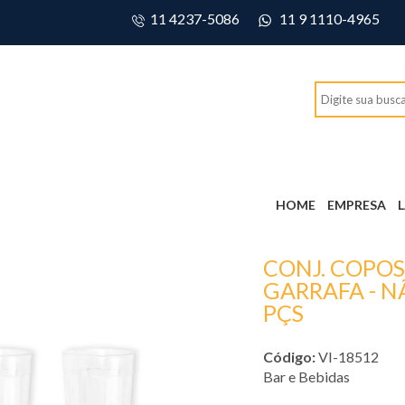
11 4237-5086
11 9 1110-4965
HOME
EMPRESA
CONJ. COPOS
GARRAFA - N
PÇS
Código:
VI-18512
Bar e Bebidas