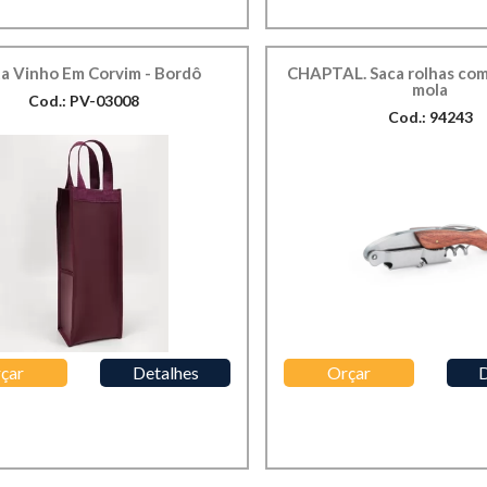
a Vinho Em Corvim - Bordô
CHAPTAL. Saca rolhas com
mola
Cod.: PV-03008
Cod.: 94243
çar
Detalhes
Orçar
D