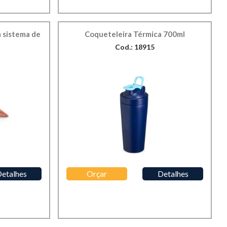
 sistema de
Coqueteleira Térmica 700ml
Cod.: 18915
etalhes
Orçar
Detalhes