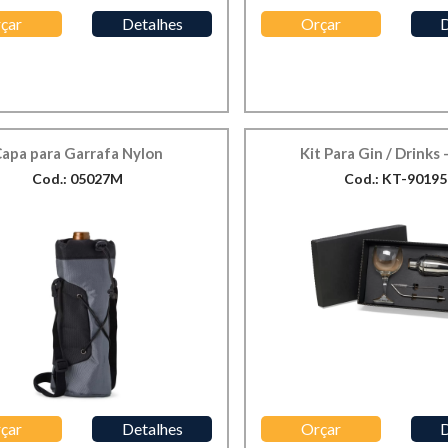
çar
Detalhes
Orçar
D
apa para Garrafa Nylon
Kit Para Gin / Drinks 
Cod.: 05027M
Cod.: KT-90195
çar
Detalhes
Orçar
D