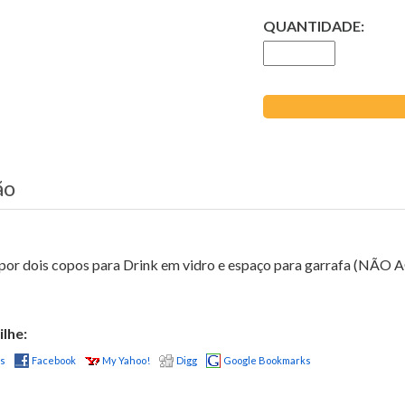
QUANTIDADE:
ão
or dois copos para Drink em vidro e espaço para garrafa (
lhe:
us
Facebook
My Yahoo!
Digg
Google Bookmarks