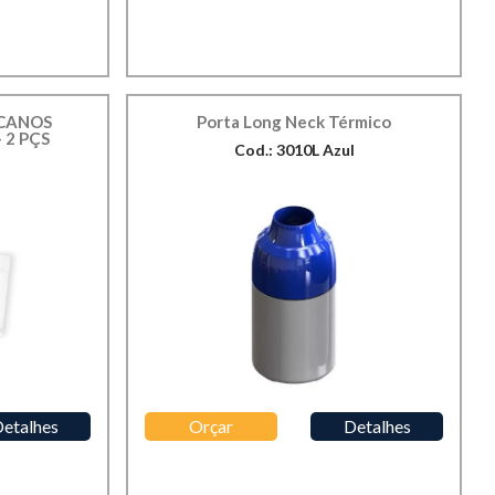
ICANOS
Porta Long Neck Térmico
 2 PÇS
Cod.: 3010L Azul
etalhes
Orçar
Detalhes