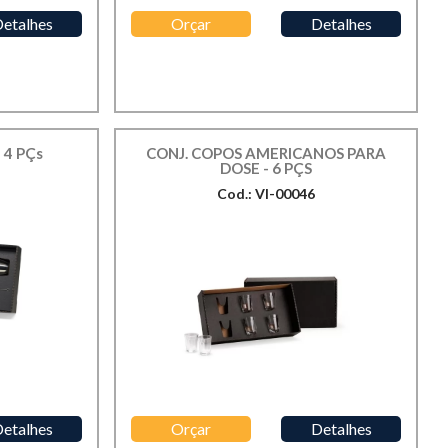
etalhes
Orçar
Detalhes
- 4 PÇs
CONJ. COPOS AMERICANOS PARA
DOSE - 6 PÇS
Cod.: VI-00046
etalhes
Orçar
Detalhes