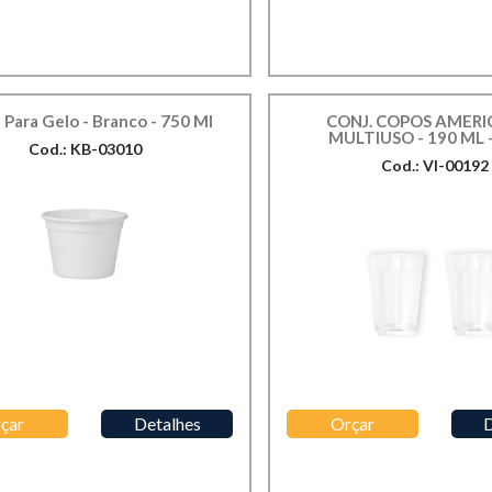
 Para Gelo - Branco - 750 Ml
CONJ. COPOS AMER
MULTIUSO - 190 ML -
Cod.: KB-03010
Cod.: VI-00192
çar
Detalhes
Orçar
D