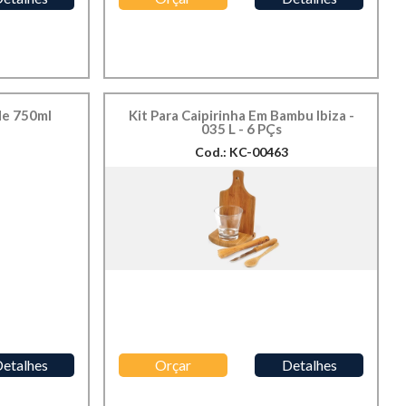
de 750ml
Kit Para Caipirinha Em Bambu Ibiza -
035 L - 6 PÇs
Cod.: KC-00463
etalhes
Orçar
Detalhes