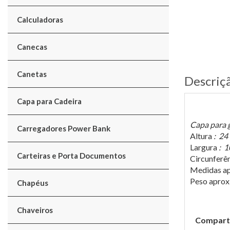
Calculadoras
Canecas
Canetas
Descriç
Capa para Cadeira
Capa para g
Carregadores Power Bank
Altura
: 24
Largura
: 1
Carteiras e Porta Documentos
Circunferê
Medidas ap
Peso apro
Chapéus
Chaveiros
Comparti