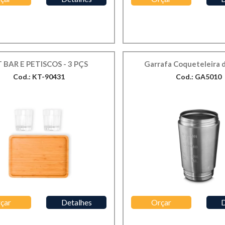
T BAR E PETISCOS - 3 PÇS
Garrafa Coqueteleira 
Cod.: KT-90431
Cod.: GA5010
çar
Detalhes
Orçar
D