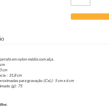
ão
arrafa em nylon média com alça.
 cm
0 cm
ncia
: 31,8 cm
roximadas para gravação
(CxL): 5 cm x 6 cm
ximado
(g): 75
lhe: