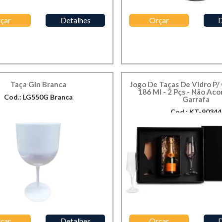
çar
Detalhes
Orçar
D
Taça Gin Branca
Jogo De Taças De Vidro P
186 Ml - 2 Pçs - Não Ac
Cod.: LG550G Branca
Garrafa
Cod.: KT-90344
çar
Detalhes
Orçar
D