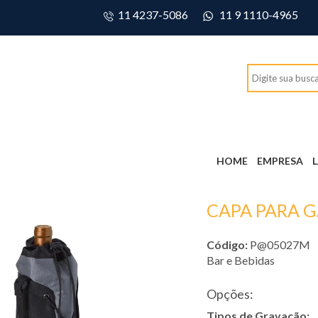
11 4237-5086
11 9 1110-4965
HOME
EMPRESA
CAPA PARA 
Código:
P@05027M
Bar e Bebidas
Opções:
Tipos de Gravação: