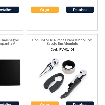
etalhes
Orçar
Detalhes
/ Champagne
Conjunto De 4 Pecas Para Vinho Com
ompanha A
Estojo Em Aluminio
Cod.: PV-01401
etalhes
Orçar
Detalhes