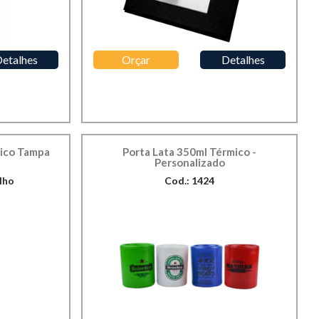
etalhes
Orçar
Detalhes
mico Tampa
Porta Lata 350ml Térmico -
Personalizado
lho
Cod.: 1424