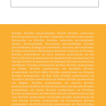
Brindes, Brindes personalizados, Brinde, Brindes comerciais,
Brindes promocionais, Brindes corporativos, Brindes empresariais,
Fornecedor de Brindes, Brindes comerciais personalizados,
Sacolas personalizadas, Necessaire personalizadas, Brindes
personalizados, Ecobags personalizadas, Squeezes personalizados,
Brinde promocional, Marketing promocional, Empresa de Brindes,
Brindes promocionais em Acre, Brindes promocionais em Rio
Branco, Brindes promocionais em Amapá, Brindes promocionais em
Macapá, Brindes promocionais em Amazonas, Brindes promocionais
em Manaus, Brindes promocionais em Pará, Brindes promocionais
em Belém, Brindes promocionais em Rondônia, Brindes
promocionais em Porto Velho, Brindes promocionais em Roraima,
Brindes promocionais em Boa Vista, Brindes promocionais em
Tocantins, Brindes promocionais em Palmas, Brindes promocionais
em Alagoas, Brindes promocionais em Maceió, Brindes
promocionais em Bahia, Brindes promocionais em Salvador, Brindes
promocionais em Ceará, Brindes promocionais em Fortaleza,
Brindes promocionais em Maranhão, Brindes promocionais em São
Luís, Brindes promocionais em Paraíba, Brindes promocionais em
João Pessoa, Brindes promocionais em Pernambuco, Brindes
promocionais em Recife, Brindes promocionais em Piauí, Brindes