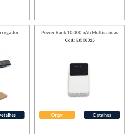
rregador
Power Bank 10.000mAh Multissaídas
Cod.: E@08015
etalhes
Orçar
Detalhes