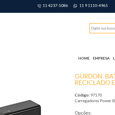
11 4237-5086
11 9 1110-4965
HOME
EMPRESA
GURDON. BAT
RECICLADO E
Código:
97170
Carregadores Power 
Opções: