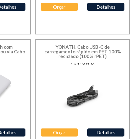
etalhes
Orçar
Detalhes
h com
YONATH. Cabo USB-C de
ou via Cabo
carregamento rápido em PET 100%
reciclado (100% rPET)
Cod.: 97174
etalhes
Orçar
Detalhes