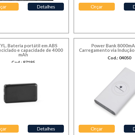
çar
Detalhes
Orçar
D
YL. Bateria portátil em ABS
Power Bank 8000mA
ciclado e capacidade de 4000
Carregamento via Indução 
mAh
Cod.: 04050
Cod.: 97195
çar
Detalhes
Orçar
D