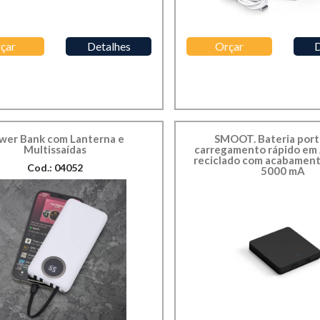
çar
Detalhes
Orçar
D
wer Bank com Lanterna e
SMOOT. Bateria portá
Multissaídas
carregamento rápido em
reciclado com acabamen
Cod.: 04052
5000 mA
Cod.: 97171