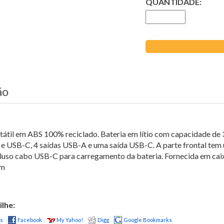
QUANTIDADE:
ão
tátil em ABS 100% reciclado. Bateria em lítio com capacidade de 
e USB-C, 4 saídas USB-A e uma saída USB-C. A parte frontal tem 
cluso cabo USB-C para carregamento da bateria. Fornecida em caixa
mm
lhe:
us
Facebook
My Yahoo!
Digg
Google Bookmarks