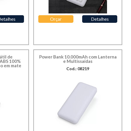
etalhes
Orçar
Detalhes
til de
Power Bank 10.000mAh com Lanterna
 ABS 100%
e Multissaídas
to em mate
Cod.: 08219