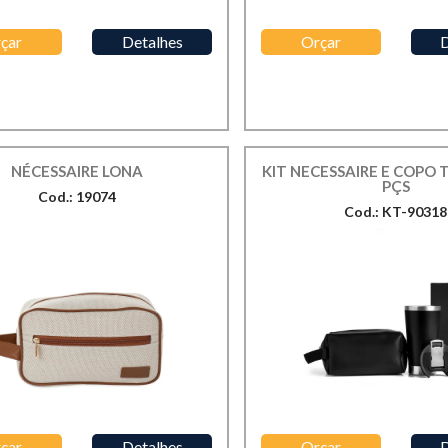
çar
Detalhes
Orçar
D
NÉCESSAIRE LONA
KIT NECESSAIRE E COPO 
PÇS
Cod.: 19074
Cod.: KT-90318
çar
Detalhes
Orçar
D