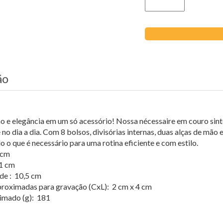
ão
 e elegância em um só acessório! Nossa nécessaire em couro sint
 no dia a dia. Com 8 bolsos, divisórias internas, duas alças de mão 
o o que é necessário para uma rotina eficiente e com estilo.
 cm
21 cm
de : 10,5 cm
roximadas para gravação (CxL): 2 cm x 4 cm
imado (g): 181