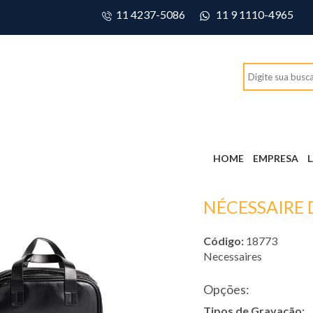
11 4237-5086
11 9 1110-4965
HOME
EMPRESA
NÉCESSAIRE 
Código:
18773
Necessaires
Opções:
Tipos de Gravação: