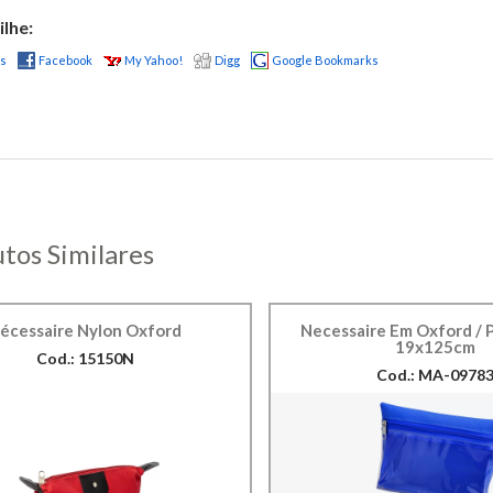
lhe:
us
Facebook
My Yahoo!
Digg
Google Bookmarks
tos Similares
écessaire Nylon Oxford
Necessaire Em Oxford / P
19x125cm
Cod.: 15150N
Cod.: MA-0978