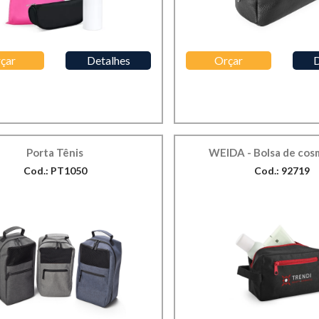
çar
Detalhes
Orçar
D
Porta Tênis
WEIDA - Bolsa de cos
Cod.: PT1050
Cod.: 92719