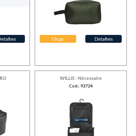
etalhes
Orçar
Detalhes
URO
WILLIS - Nécessaire
Cod.: 92724