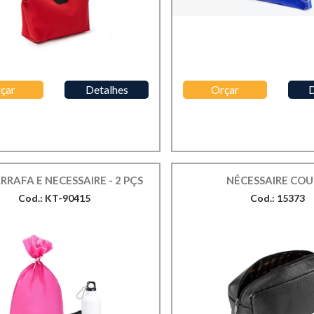
çar
Detalhes
Orçar
D
RRAFA E NECESSAIRE - 2 PÇS
NÉCESSAIRE CO
Cod.: KT-90415
Cod.: 15373