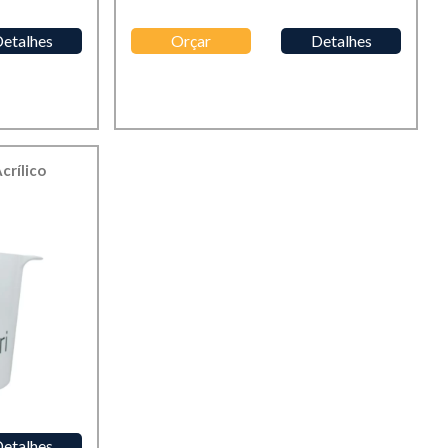
etalhes
Orçar
Detalhes
crílico
etalhes