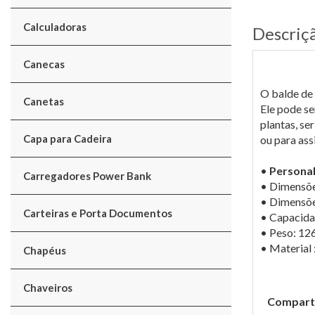
Calculadoras
Descriç
Canecas
O balde de 
Canetas
Ele pode se
plantas, se
Capa para Cadeira
ou para assi
•
Personal
Carregadores Power Bank
• Dimensõe
• Dimensõe
Carteiras e Porta Documentos
• Capacida
• Peso: 126
• Material 
Chapéus
Chaveiros
Comparti