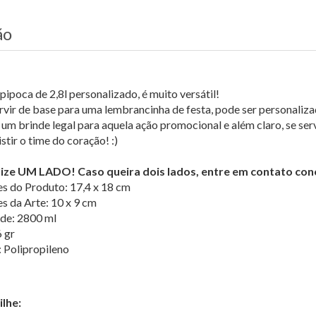
ão
pipoca de 2,8l personalizado, é muito versátil!
rvir de base para uma lembrancinha de festa, pode ser personaliza
r um brinde legal para aquela ação promocional e além claro, se se
stir o time do coração! :)
ize UM LADO! Caso queira dois lados, entre em contato con
s do Produto: 17,4 x 18 cm
s da Arte: 10 x 9 cm
de: 2800 ml
 gr
: Polipropileno
lhe: