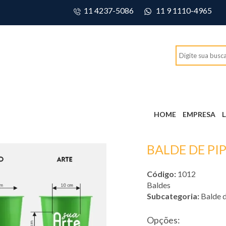
11 4237-5086
11 9 1110-4965
HOME
EMPRESA
BALDE DE PI
Código:
1012
Baldes
Subcategoria:
Balde 
Opções: