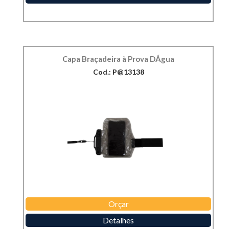
Capa Braçadeira à Prova DÁgua
Cod.: P@13138
Orçar
Detalhes