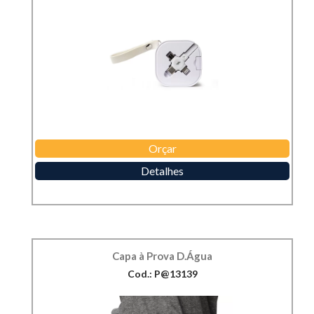
Orçar
Detalhes
Capa à Prova D.Água
Cod.: P@13139