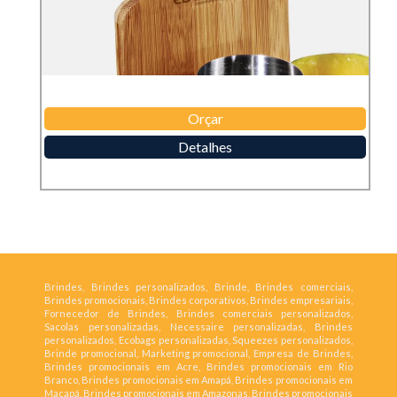
Orçar
Detalhes
Brindes, Brindes personalizados, Brinde, Brindes comerciais,
Brindes promocionais, Brindes corporativos, Brindes empresariais,
Fornecedor de Brindes, Brindes comerciais personalizados,
Sacolas personalizadas, Necessaire personalizadas, Brindes
personalizados, Ecobags personalizadas, Squeezes personalizados,
Brinde promocional, Marketing promocional, Empresa de Brindes,
Brindes promocionais em Acre, Brindes promocionais em Rio
Branco, Brindes promocionais em Amapá, Brindes promocionais em
Macapá, Brindes promocionais em Amazonas, Brindes promocionais