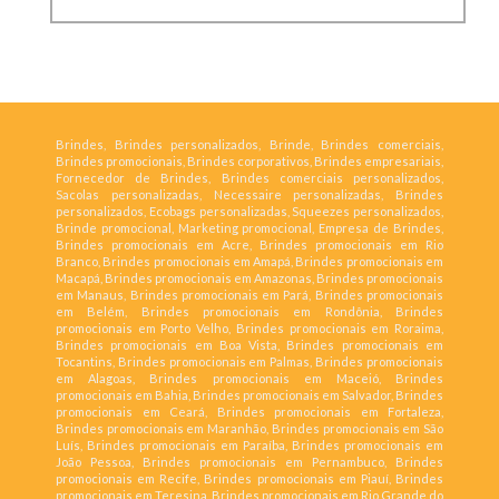
Brindes, Brindes personalizados, Brinde, Brindes comerciais,
Brindes promocionais, Brindes corporativos, Brindes empresariais,
Fornecedor de Brindes, Brindes comerciais personalizados,
Sacolas personalizadas, Necessaire personalizadas, Brindes
personalizados, Ecobags personalizadas, Squeezes personalizados,
Brinde promocional, Marketing promocional, Empresa de Brindes,
Brindes promocionais em Acre, Brindes promocionais em Rio
Branco, Brindes promocionais em Amapá, Brindes promocionais em
Macapá, Brindes promocionais em Amazonas, Brindes promocionais
em Manaus, Brindes promocionais em Pará, Brindes promocionais
em Belém, Brindes promocionais em Rondônia, Brindes
promocionais em Porto Velho, Brindes promocionais em Roraima,
Brindes promocionais em Boa Vista, Brindes promocionais em
Tocantins, Brindes promocionais em Palmas, Brindes promocionais
em Alagoas, Brindes promocionais em Maceió, Brindes
promocionais em Bahia, Brindes promocionais em Salvador, Brindes
promocionais em Ceará, Brindes promocionais em Fortaleza,
Brindes promocionais em Maranhão, Brindes promocionais em São
Luís, Brindes promocionais em Paraíba, Brindes promocionais em
João Pessoa, Brindes promocionais em Pernambuco, Brindes
promocionais em Recife, Brindes promocionais em Piauí, Brindes
promocionais em Teresina, Brindes promocionais em Rio Grande do