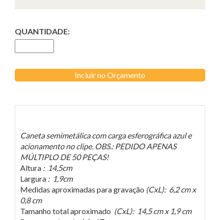
QUANTIDADE:
Incluir no Orçamento
Caneta semimetálica com carga esferográfica azul e
acionamento no clipe. OBS.: PEDIDO APENAS
MÚLTIPLO DE 50 PEÇAS!
Altura
: 14,5cm
Largura
: 1,9cm
Medidas aproximadas para gravação
(CxL): 6,2 cm x
0,8 cm
Tamanho total aproximado
(CxL): 14,5 cm x 1,9 cm