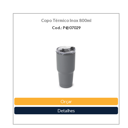
Copo Térmico Inox 800ml
Cod.: P@07029
Orçar
Detalhes