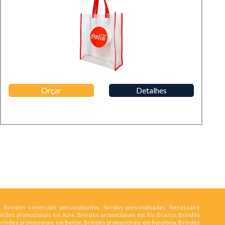
Orçar
Detalhes
, Brindes comerciais personalizados, Sacolas personalizadas, Necessaire
rindes promocionais em Acre, Brindes promocionais em Rio Branco, Brindes
Brindes promocionais em Belém, Brindes promocionais em Rondônia, Brindes