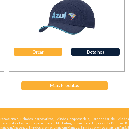
Orçar
Detalhes
Mais Produtos
romocionais, Brindes corporativos, Brindes empresariais, Fornecedor de Brindes
s personalizados, Brinde promocional, Marketing promocional, Empresa de Brindes, B
nais em Amazonas, Brindes promocionais em Manaus, Brindes promocionais em Pará, 